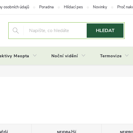
y osobních údajů
Poradna
Hlídací pes
Novinky
Proč nak
HLEDAT
ektivy Meopta
Noční vidění
Termovize
ĚJŠÍ
NEJDRAŽŠÍ
NEJPR