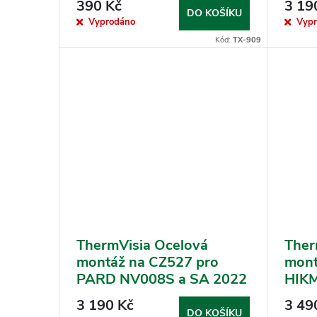
390 Kč
3 19
t
DO KOŠÍKU
Vyprodáno
Vyp
ů
Kód:
TX-909
ThermVisia Ocelová
Ther
montáž na CZ527 pro
mont
PARD NV008S a SA 2022
HIKM
Panth
3 190 Kč
3 49
Chee
DO KOŠÍKU