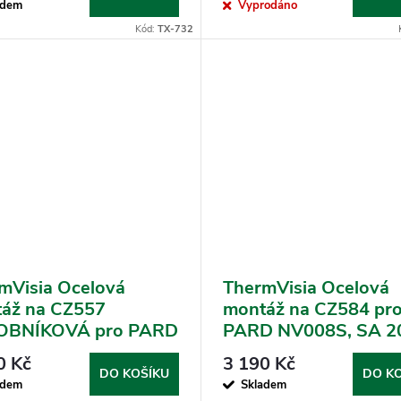
adem
Vyprodáno
Kód:
TX-732
mVisia Ocelová
ThermVisia Ocelová
áž na CZ557
montáž na CZ584 pr
OBNÍKOVÁ pro PARD
PARD NV008S, SA 2
8S a SA 2022
FD1
0 Kč
3 190 Kč
DO KOŠÍKU
DO K
adem
Skladem