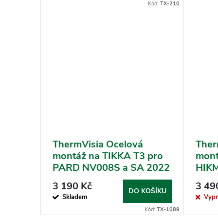
Kód:
TX-210
ThermVisia Ocelová
Ther
montáž na TIKKA T3 pro
mont
PARD NV008S a SA 2022
HIKM
Pant
3 190 Kč
3 49
DO KOŠÍKU
Skladem
Vyp
Kód:
TX-1089