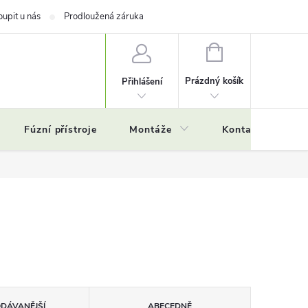
oupit u nás
Prodloužená záruka
NÁKUPNÍ
KOŠÍK
Prázdný košík
Přihlášení
Fúzní přístroje
Montáže
Kontakty
Č
ODÁVANĚJŠÍ
ABECEDNĚ