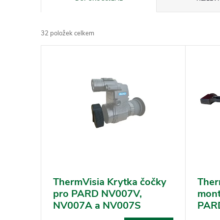
a
z
32
položek celkem
e
V
n
ý
í
p
p
i
r
s
o
p
d
r
u
o
k
d
ThermVisia Krytka čočky
Ther
t
pro PARD NV007V,
mont
u
ů
NV007A a NV007S
PAR
k