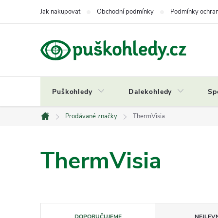
Přejít
Jak nakupovat
Obchodní podmínky
Podmínky ochran
na
obsah
Puškohledy
Dalekohledy
Sp
Prodávané značky
ThermVisia
Domů
ThermVisia
Ř
DOPORUČUJEME
NEJLEVN