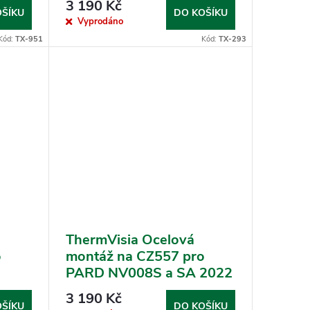
3 190 Kč
OŠÍKU
DO KOŠÍKU
Vyprodáno
Kód:
TX-951
Kód:
TX-293
ThermVisia Ocelová
o
montáž na CZ557 pro
PARD NV008S a SA 2022
3 190 Kč
OŠÍKU
DO KOŠÍKU