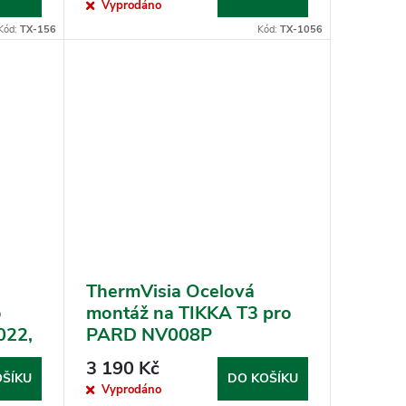
Vyprodáno
Kód:
TX-156
Kód:
TX-1056
ThermVisia Ocelová
o
montáž na TIKKA T3 pro
022,
PARD NV008P
3 190 Kč
OŠÍKU
DO KOŠÍKU
Vyprodáno