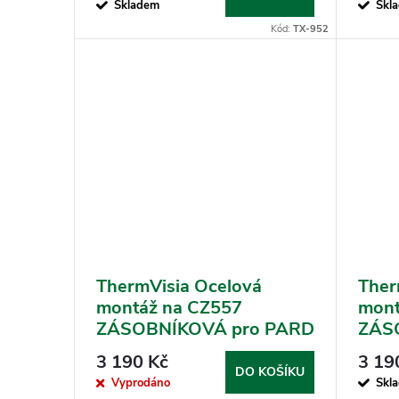
Skladem
Skl
Kód:
TX-952
ThermVisia Ocelová
Ther
montáž na CZ557
mont
ZÁSOBNÍKOVÁ pro PARD
ZÁS
NV008P
NV00
3 190 Kč
3 19
DO KOŠÍKU
Vyprodáno
Skl