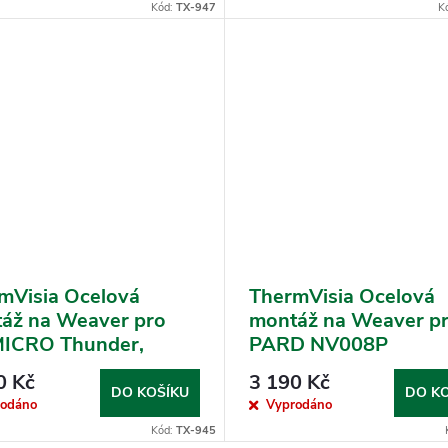
Kód:
TX-947
K
mVisia Ocelová
ThermVisia Ocelová
áž na Weaver pro
montáž na Weaver p
ICRO Thunder,
PARD NV008P
her a Cheetah
0 Kč
3 190 Kč
DO KOŠÍKU
DO K
rodáno
Vyprodáno
Kód:
TX-945