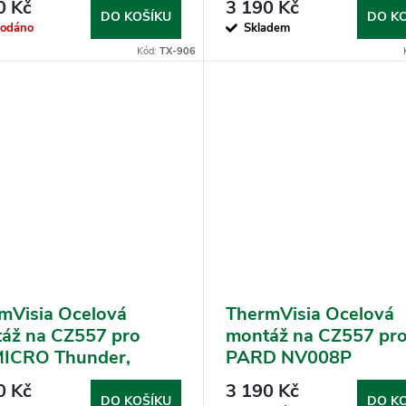
0 Kč
3 190 Kč
DO KOŠÍKU
DO K
rodáno
Skladem
Kód:
TX-906
mVisia Ocelová
ThermVisia Ocelová
áž na CZ557 pro
montáž na CZ557 pr
ICRO Thunder,
PARD NV008P
er 1.0, 2.0 a
0 Kč
3 190 Kč
tah
DO KOŠÍKU
DO K