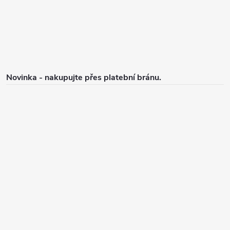
v
í
k
y
v
ý
p
Novinka - nakupujte přes platební bránu.
i
s
u