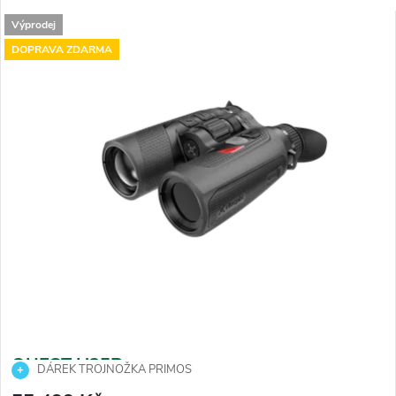
V
Nejdražší
e
Výprodej
ý
DOPRAVA ZDARMA
n
Nejprodávanější
p
í
i
Abecedně
p
s
r
p
o
r
d
o
u
d
k
u
t
k
ů
t
ů
QUEST H35R
DÁREK TROJNOŽKA PRIMOS