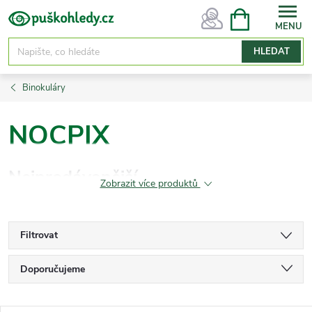
Přejít
NÁKUPNÍ
KOŠÍK
na
obsah
HLEDAT
Binokuláry
NOCPIX
Nejprodávanější
Zobrazit více produktů
Filtrovat
Ř
Doporučujeme
a
Nejlevnější
z