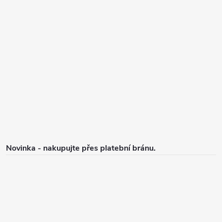
á
p
a
t
í
Novinka - nakupujte přes platební bránu.