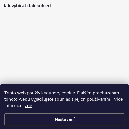
Jak vybírat dalekohled
Tento web používá soubory cookie. Dalším procházením
Jak vybírat puškohled
tohoto webu vyjadřujete souhlas s jejich používáním.. Více
informací
zde
.
Nastavení