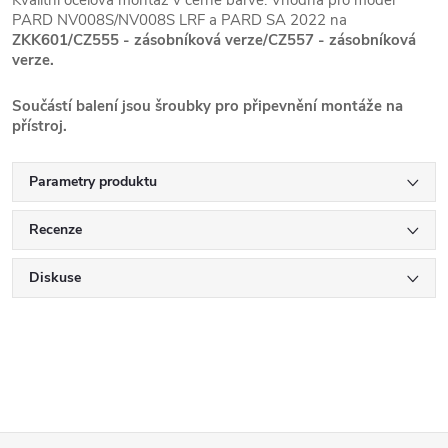
Kvalitní ocelová montáž v černé barvě. Vhodná pro model
PARD NV008S/NV008S LRF a PARD SA 2022 na
ZKK601/CZ555 - zásobníková verze/CZ557 - zásobníková
verze.
Součástí balení jsou šroubky pro připevnění montáže na
přístroj.
Parametry produktu
Recenze
Diskuse
Z