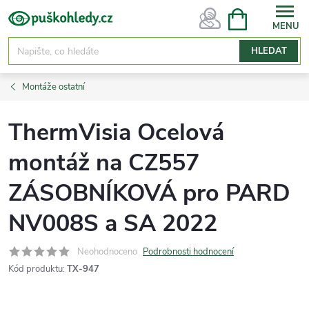
Přejít
NÁKUPNÍ
KOŠÍK
na
obsah
HLEDAT
Montáže ostatní
ThermVisia Ocelová
montáž na CZ557
ZÁSOBNÍKOVÁ pro PARD
NV008S a SA 2022
Neohodnoceno
Podrobnosti hodnocení
Kód produktu:
TX-947