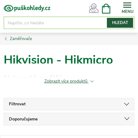
Přejít
NÁKUPNÍ
KOŠÍK
na
obsah
HLEDAT
Zaměřovače
Hikvision - Hikmicro
Nejprodávanější
Zobrazit více produktů
Filtrovat
Ř
Doporučujeme
a
Nejlevnější
z