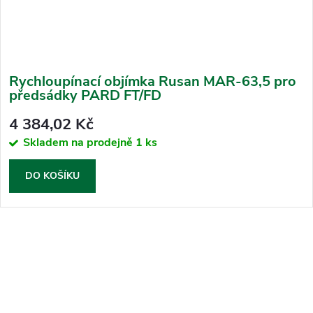
Rychloupínací objímka Rusan MAR-63,5 pro
předsádky PARD FT/FD
4 384,02 Kč
Skladem na prodejně
1 ks
DO KOŠÍKU
O
v
l
á