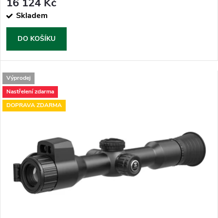
16 124 Kč
Skladem
DO KOŠÍKU
Výprodej
Nastřelení zdarma
DOPRAVA ZDARMA