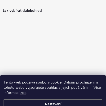
Jak vybírat dalekohled
Tento web používá soubory cookie. Dalším procházením
Jak vybírat puškohled
tohoto webu vyjadřujete souhlas s jejich používáním.. Více
informací
zde
.
Nastavení