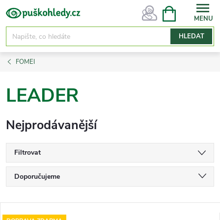
Přejít
NÁKUPNÍ
KOŠÍK
na
obsah
HLEDAT
FOMEI
LEADER
Nejprodávanější
Filtrovat
Ř
Doporučujeme
a
Nejlevnější
z
V
Nejdražší