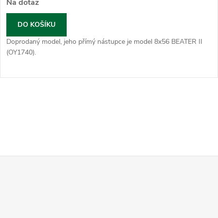
Na dotaz
DO KOŠÍKU
Doprodaný model, jeho přímý nástupce je model 8x56 BEATER II
(OY1740).
O
v
l
á
d
Z
a
á
c
p
í
a
p