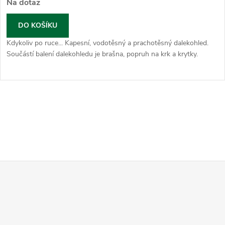
Na dotaz
DO KOŠÍKU
Kdykoliv po ruce... Kapesní, vodotěsný a prachotěsný dalekohled.
Součástí balení dalekohledu je brašna, popruh na krk a krytky.
O
v
l
á
d
Z
a
á
c
p
í
a
p