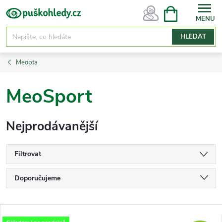
Přejít
NÁKUPNÍ
KOŠÍK
na
obsah
HLEDAT
Meopta
MeoSport
Nejprodávanější
Filtrovat
Ř
Doporučujeme
a
Nejlevnější
z
V
Nejdražší