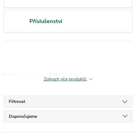
Příslušenství
Nejprodávanější
Zobrazit více produktů
Filtrovat
Ř
Doporučujeme
a
Nejlevnější
z