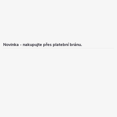
t
ý
p
í
i
s
u
Novinka - nakupujte přes platební bránu.