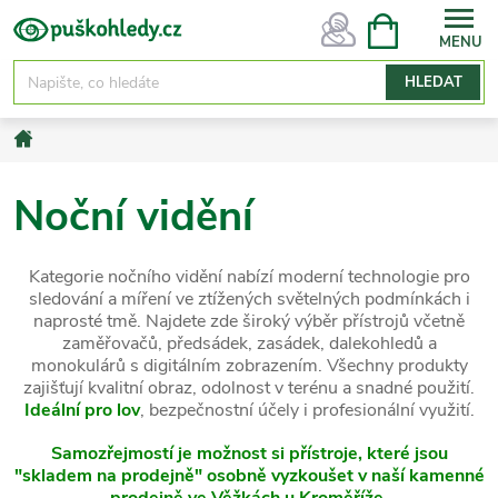
Přejít
NÁKUPNÍ
KOŠÍK
na
obsah
HLEDAT
Domů
Noční vidění
Kategorie nočního vidění nabízí moderní technologie pro
sledování a míření ve ztížených světelných podmínkách i
naprosté tmě. Najdete zde široký výběr přístrojů včetně
zaměřovačů, předsádek, zasádek, dalekohledů a
monokulárů s digitálním zobrazením. Všechny produkty
zajišťují kvalitní obraz, odolnost v terénu a snadné použití.
Ideální pro lov
, bezpečnostní účely i profesionální využití.
Samozřejmostí je možnost si přístroje, které jsou
"skladem na prodejně" osobně vyzkoušet v naší kamenné