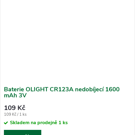
Baterie OLIGHT CR123A nedobíjecí 1600
mAh 3V
109 Kč
Měrná
109 Kč / 1 ks
cena:
Skladem na prodejně
1 ks