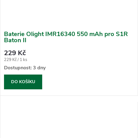
Baterie Olight IMR16340 550 mAh pro S1R
Baton II
229 Kč
Měrná
229 Kč / 1 ks
cena:
Dostupnost: 3 dny
DO KOŠÍKU