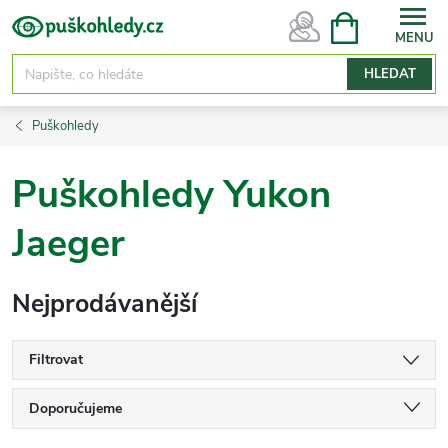
Přejít
NÁKUPNÍ
KOŠÍK
na
obsah
HLEDAT
Puškohledy
Puškohledy Yukon
Jaeger
Nejprodávanější
Filtrovat
Ř
Doporučujeme
a