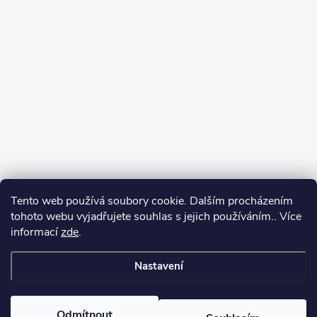
Tento web používá soubory cookie. Dalším procházením
Jak vybírat puškohled
tohoto webu vyjadřujete souhlas s jejich používáním.. Více
informací
zde
.
Nastavení
Copyright 2026
puškohledy.cz
. Všechna práva vyhrazena.
Odmítnout