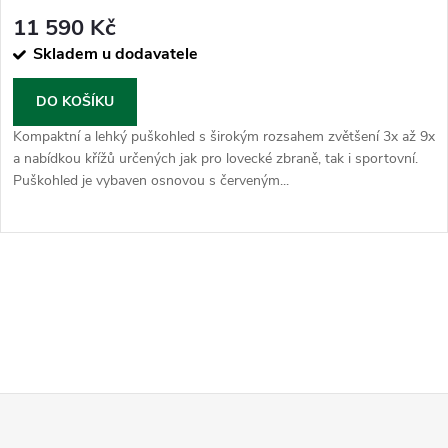
11 590 Kč
Skladem u dodavatele
DO KOŠÍKU
Kompaktní a lehký puškohled s širokým rozsahem zvětšení 3x až 9x
a nabídkou křížů určených jak pro lovecké zbraně, tak i sportovní.
Puškohled je vybaven osnovou s červeným...
O
v
l
á
d
Z
a
á