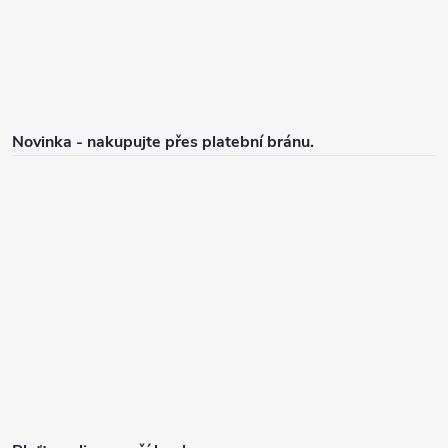
í
k
y
v
ý
p
Novinka - nakupujte přes platební bránu.
i
s
u