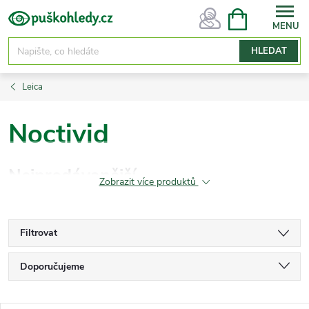
Přejít
NÁKUPNÍ
KOŠÍK
na
obsah
HLEDAT
Leica
Noctivid
Nejprodávanější
Zobrazit více produktů
Filtrovat
Ř
Doporučujeme
a
Nejlevnější
z