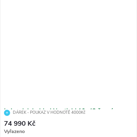
Leica dalekohled Noctivid 10x42 černá
DÁREK - POUKAZ V HODNOTĚ 4000Kč
74 990 Kč
Vyřazeno