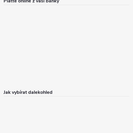
Plaťte online z vaší banky
Jak vybírat dalekohled