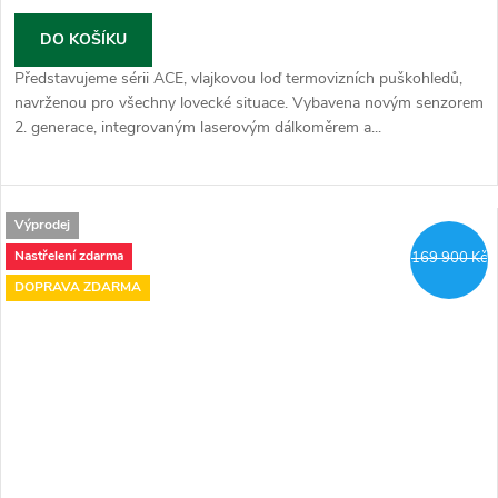
DO KOŠÍKU
Představujeme sérii ACE, vlajkovou loď termovizních puškohledů,
navrženou pro všechny lovecké situace. Vybavena novým senzorem
2. generace, integrovaným laserovým dálkoměrem a...
Výprodej
Nastřelení zdarma
169 900 Kč
DOPRAVA ZDARMA