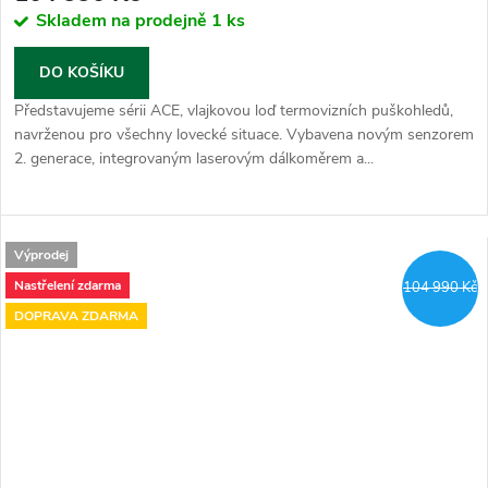
Skladem na prodejně
1 ks
DO KOŠÍKU
Představujeme sérii ACE, vlajkovou loď termovizních puškohledů,
navrženou pro všechny lovecké situace. Vybavena novým senzorem
2. generace, integrovaným laserovým dálkoměrem a...
Výprodej
Nastřelení zdarma
104 990 Kč
DOPRAVA ZDARMA