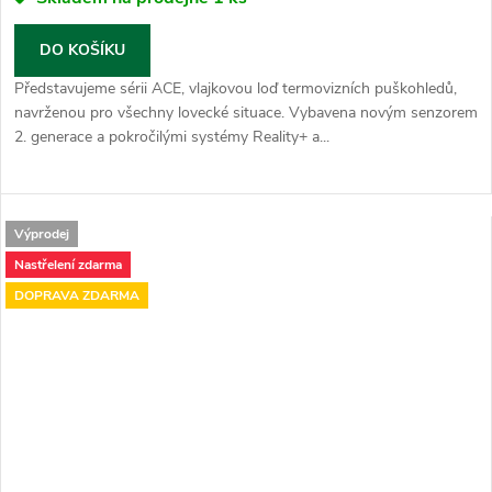
DO KOŠÍKU
Představujeme sérii ACE, vlajkovou loď termovizních puškohledů,
navrženou pro všechny lovecké situace. Vybavena novým senzorem
2. generace a pokročilými systémy Reality+ a...
Výprodej
Nastřelení zdarma
DOPRAVA ZDARMA