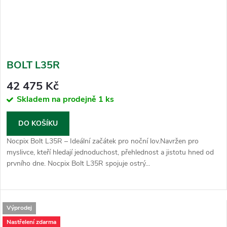
BOLT L35R
42 475 Kč
Skladem na prodejně
1 ks
DO KOŠÍKU
Nocpix Bolt L35R – Ideální začátek pro noční lov.Navržen pro
myslivce, kteří hledají jednoduchost, přehlednost a jistotu hned od
prvního dne. Nocpix Bolt L35R spojuje ostrý...
Výprodej
Nastřelení zdarma