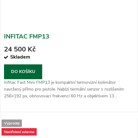
INFITAC FMP13
24 500 Kč
Skladem
DO KOŠÍKU
Infitac Fast Mini FMP13 je kompaktní termovizní kolimátor
navržený přímo pro pistole. Nabízí termální senzor s rozlišením
256×192 px, obnovovací frekvencí 60 Hz a objektivem 13...
Výprodej
Nastřelení zdarma