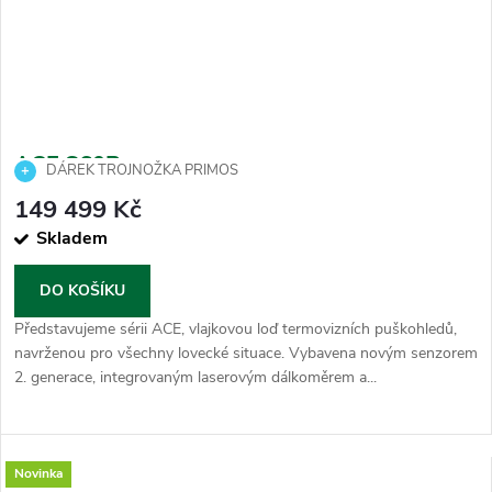
ACE S60R
DÁREK TROJNOŽKA PRIMOS
149 499 Kč
Skladem
DO KOŠÍKU
Představujeme sérii ACE, vlajkovou loď termovizních puškohledů,
navrženou pro všechny lovecké situace. Vybavena novým senzorem
2. generace, integrovaným laserovým dálkoměrem a...
Novinka