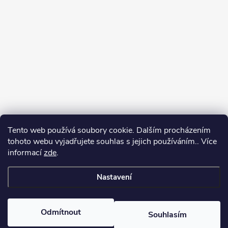
Tento web používá soubory cookie. Dalším procházením
Jak vybírat puškohled
tohoto webu vyjadřujete souhlas s jejich používáním.. Více
informací
zde
.
Nastavení
Copyright 2026
puškohledy.cz
. Všechna práva vyhrazena.
Odmítnout
Souhlasím
Vytvořil Shoptet