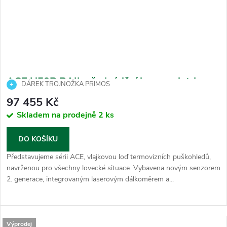
ACE H50R RAIL předváděcí kus z veletrhu
DÁREK TROJNOŽKA PRIMOS
97 455 Kč
Skladem na prodejně
2 ks
DO KOŠÍKU
Představujeme sérii ACE, vlajkovou loď termovizních puškohledů,
navrženou pro všechny lovecké situace. Vybavena novým senzorem
2. generace, integrovaným laserovým dálkoměrem a...
Výprodej