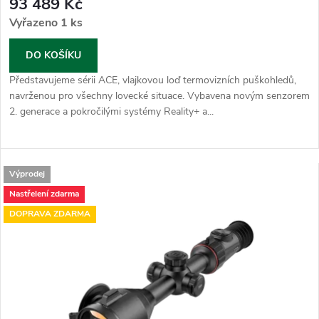
93 489 Kč
Vyřazeno
1 ks
DO KOŠÍKU
Představujeme sérii ACE, vlajkovou loď termovizních puškohledů,
navrženou pro všechny lovecké situace. Vybavena novým senzorem
2. generace a pokročilými systémy Reality+ a...
Výprodej
Nastřelení zdarma
DOPRAVA ZDARMA