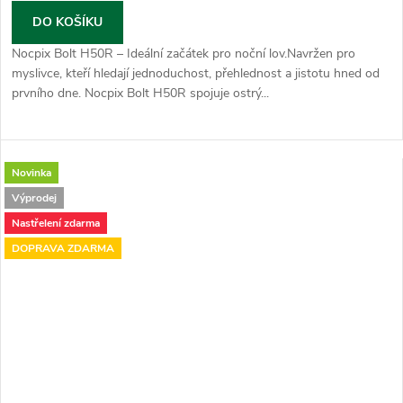
DO KOŠÍKU
Nocpix Bolt H50R – Ideální začátek pro noční lov.Navržen pro
myslivce, kteří hledají jednoduchost, přehlednost a jistotu hned od
prvního dne. Nocpix Bolt H50R spojuje ostrý...
Novinka
Výprodej
Nastřelení zdarma
DOPRAVA ZDARMA