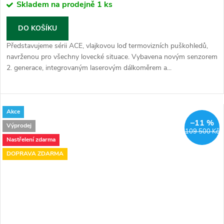
Skladem na prodejně
1 ks
DO KOŠÍKU
Představujeme sérii ACE, vlajkovou loď termovizních puškohledů,
navrženou pro všechny lovecké situace. Vybavena novým senzorem
2. generace, integrovaným laserovým dálkoměrem a...
Akce
–11 %
Výprodej
109 500 Kč
Nastřelení zdarma
DOPRAVA ZDARMA