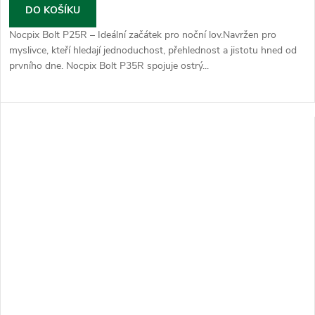
DO KOŠÍKU
Nocpix Bolt P25R – Ideální začátek pro noční lov.Navržen pro
myslivce, kteří hledají jednoduchost, přehlednost a jistotu hned od
prvního dne. Nocpix Bolt P35R spojuje ostrý...