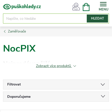
Přejít
NÁKUPNÍ
KOŠÍK
na
obsah
HLEDAT
Zaměřovače
NocPIX
Nejprodávanější
Zobrazit více produktů
Filtrovat
Ř
Doporučujeme
a
Nejlevnější
z