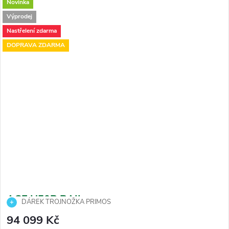
Novinka
Výprodej
Nastřelení zdarma
DOPRAVA ZDARMA
ACE H50R RAIL
DÁREK TROJNOŽKA PRIMOS
94 099 Kč