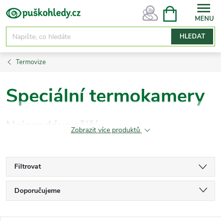
Přejít
NÁKUPNÍ
KOŠÍK
na
obsah
HLEDAT
Termovize
Speciální termokamery
Nejprodávanější
Zobrazit více produktů
Filtrovat
Ř
Doporučujeme
a
Nejlevnější
z