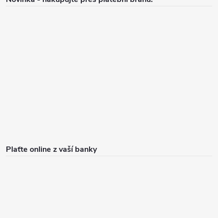
i
s
u
Plaťte online z vaší banky