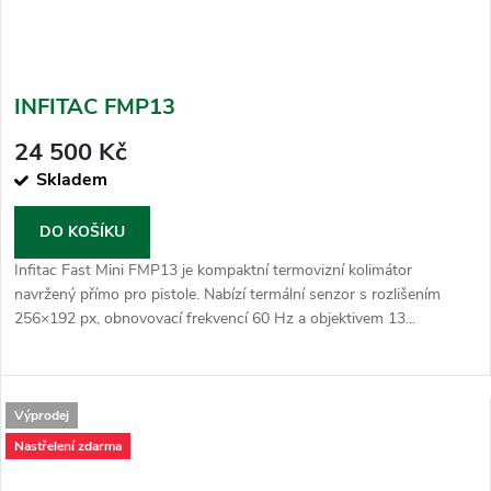
INFITAC FMP13
24 500 Kč
Skladem
DO KOŠÍKU
Infitac Fast Mini FMP13 je kompaktní termovizní kolimátor
navržený přímo pro pistole. Nabízí termální senzor s rozlišením
256×192 px, obnovovací frekvencí 60 Hz a objektivem 13...
Výprodej
Nastřelení zdarma