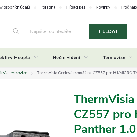
y osobních údajů
Poradna
Hlídací pes
Novinky
Proč nak
HLEDAT
ektivy Meopta
Noční vidění
Termovize
 NV a termovize
ThermVisia Ocelová montáž na CZ557 pro HIKMICRO Thu
ThermVisia
CZ557 pro 
Panther 1.0