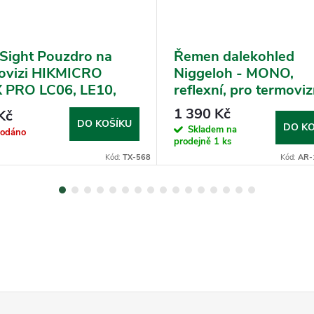
Sight Pouzdro na
Řemen dalekohled
ovizi HIKMICRO
Niggeloh - MONO,
 PRO LC06, LE10,
reflexní, pro termoviz
, THUNDER TH35C,
noční vidění (191200
1 390 Kč
Kč
D TA
DO KOŠÍKU
DO KO
Skladem na
rodáno
prodejně
1 ks
Kód:
TX-568
Kód:
AR-