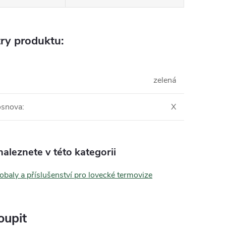
ry produktu:
zelená
osnova
:
X
aleznete v této kategorii
 obaly a příslušenství pro lovecké termovize
oupit