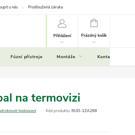
oupit u nás
Prodloužená záruka
NÁKUPNÍ
KOŠÍK
Prázdný košík
Přihlášení
Fúzní přístroje
Montáže
Kontakty
Č
al na termovizi
odrobnosti hodnocení
Kód produktu:
RUD-1ZA288