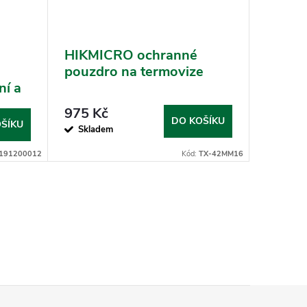
HIKMICRO ochranné
Reduk
pouzdro na termovize
Rusan
ní a
52 a H
012)
975 Kč
1 369
DO KOŠÍKU
ŠÍKU
Skladem
Předobje
191200012
Kód:
TX-42MM16