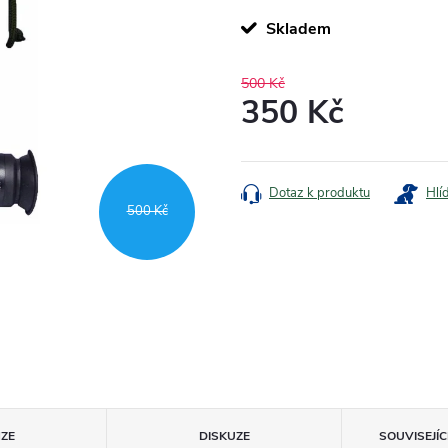
Skladem
500 Kč
350 Kč
Měrná
cena:
Dotaz k produktu
Hlí
500 Kč
ZE
DISKUZE
SOUVISEJÍ