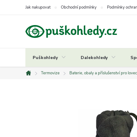
Přejít
Jak nakupovat
Obchodní podmínky
Podmínky ochran
na
obsah
Puškohledy
Dalekohledy
Sp
Termovize
Baterie, obaly a příslušenství pro lov
Domů