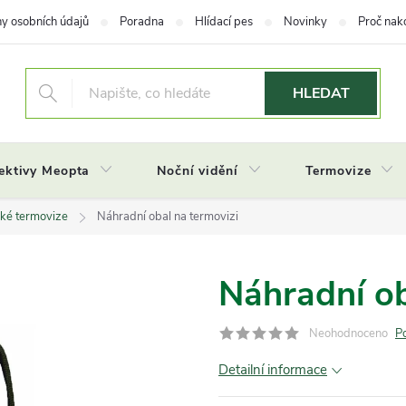
y osobních údajů
Poradna
Hlídací pes
Novinky
Proč nak
HLEDAT
ektivy Meopta
Noční vidění
Termovize
ecké termovize
Náhradní obal na termovizi
Náhradní ob
Neohodnoceno
P
Detailní informace