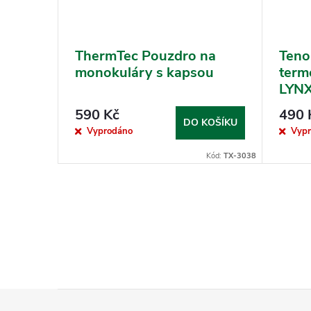
pro
ThermTec Pouzdro na
Teno
monokuláry s kapsou
term
LYNX
LE15
590 Kč
490 
PAR
KOŠÍKU
DO KOŠÍKU
Vyprodáno
Vyp
Kód:
TX-2387
Kód:
TX-3038
Z