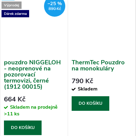
–25 %
Výprodej
890 Kč
Dárek zdarma
pouzdro NIGGELOH
ThermTec Pouzdro
- neoprenové na
na monokuláry
pozorovací
termovizi, černé
790 Kč
(1912 00015)
Skladem
664 Kč
DO KOŠÍKU
Skladem na prodejně
>11 ks
DO KOŠÍKU