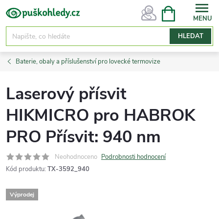
Přejít
NÁKUPNÍ
KOŠÍK
na
obsah
HLEDAT
Baterie, obaly a příslušenství pro lovecké termovize
Laserový přísvit
HIKMICRO pro HABROK
PRO Přísvit: 940 nm
Neohodnoceno
Podrobnosti hodnocení
Kód produktu:
TX-3592_940
Výprodej