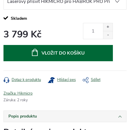
Skladem
3 799 Kč
Měrná
cena:
VLOŽIT DO KOŠÍKU
Dotaz k produktu
Hlídací pes
Sdílet
Značka:
Hikmicro
Záruka
:
2 roky
Popis produktu