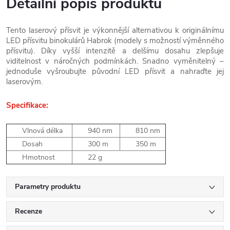
Detailní popis produktu
Tento laserový přísvit je výkonnější alternativou k originálnímu
LED přísvitu binokulárů Habrok (modely s možností výměnného
přísvitu). Díky vyšší intenzitě a delšímu dosahu zlepšuje
viditelnost v náročných podmínkách. Snadno vyměnitelný –
jednoduše vyšroubujte původní LED přísvit a nahraďte jej
laserovým.
Specifikace:
Vlnová délka
940 nm
810 nm
Dosah
300 m
350 m
Hmotnost
22 g
Parametry produktu
Recenze