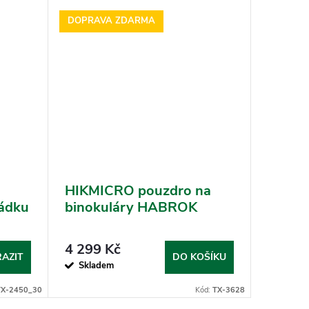
DOPRAVA ZDARMA
HIKMICRO pouzdro na
Náhrad
ádku
binokuláry HABROK
termov
 mm
4 299 Kč
350 K
AZIT
DO KOŠÍKU
Skladem
Sklad
TX-2450_30
Kód:
TX-3628