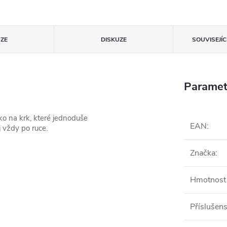
ZE
DISKUZE
SOUVISEJÍ
Paramet
o na krk, které jednoduše
EAN
:
j vždy po ruce.
Značka
:
Hmotnost 
Příslušens