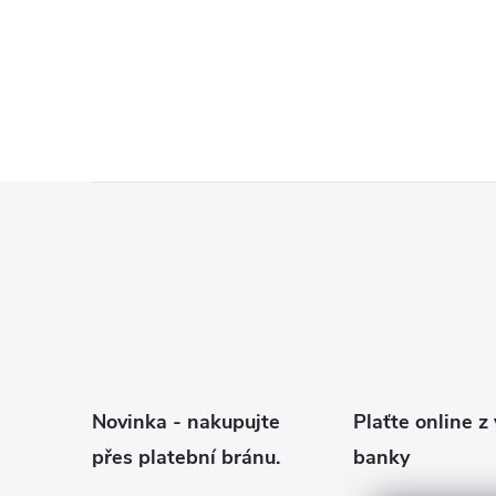
Z
á
p
a
t
í
Novinka - nakupujte
Plaťte online z 
přes platební bránu.
banky