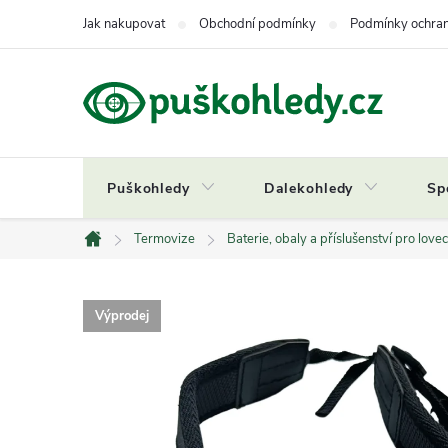
Přejít
Jak nakupovat
Obchodní podmínky
Podmínky ochran
na
obsah
Puškohledy
Dalekohledy
Sp
Termovize
Baterie, obaly a příslušenství pro lov
Domů
Výprodej