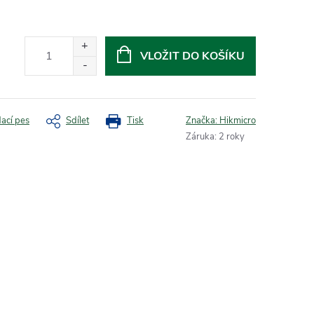
VLOŽIT DO KOŠÍKU
dací pes
Sdílet
Tisk
Značka:
Hikmicro
Záruka
:
2 roky