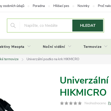
y osobních údajů
Poradna
Hlídací pes
Novinky
Proč nak
HLEDAT
ektivy Meopta
Noční vidění
Termovize
ecké termovize
Univerzální poutko na krk HIKMICRO
Univerzální
HIKMICRO
Neohodnoceno
P