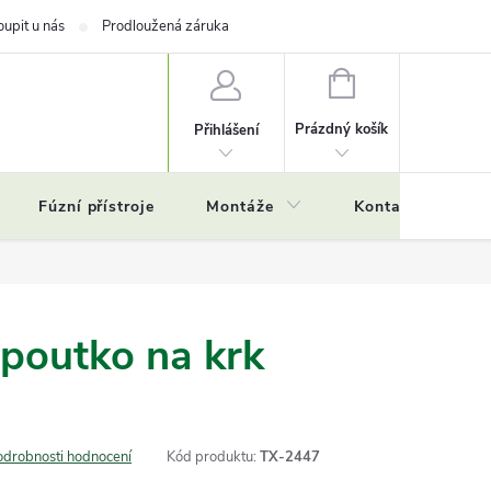
oupit u nás
Prodloužená záruka
NÁKUPNÍ
KOŠÍK
Prázdný košík
Přihlášení
Fúzní přístroje
Montáže
Kontakty
Č
 poutko na krk
odrobnosti hodnocení
Kód produktu:
TX-2447