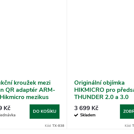
kční kroužek mezi
Originální objímka
n QR adaptér ARM-
HIKMICRO pro předs
 Hikmicro mezikus
THUNDER 2.0 a 3.0
Velikost objímky: 30
9 Kč
3 699 Kč
DO KOŠÍKU
ZOBR
jednávka
Skladem
Kód:
TX-838
Kód: