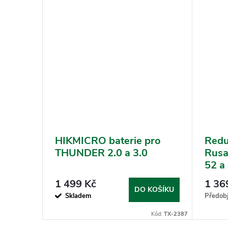
a na
HIKMICRO baterie pro
Redu
OK PRO
THUNDER 2.0 a 3.0
Rusa
52 a
1 499 Kč
1 36
KOŠÍKU
DO KOŠÍKU
Skladem
Předob
Kód:
TX-3805
Kód:
TX-2387