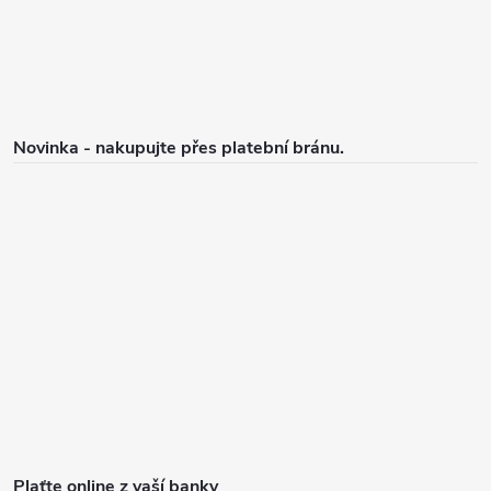
í
i
s
u
Novinka - nakupujte přes platební bránu.
Plaťte online z vaší banky