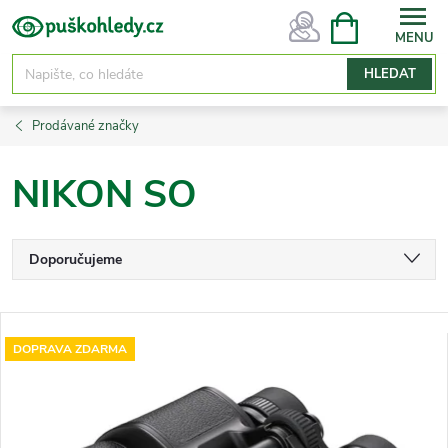
Přejít
NÁKUPNÍ
KOŠÍK
na
obsah
HLEDAT
Prodávané značky
NIKON SO
Ř
Doporučujeme
a
Nejlevnější
z
V
Nejdražší
e
DOPRAVA ZDARMA
ý
n
Nejprodávanější
p
í
i
Abecedně