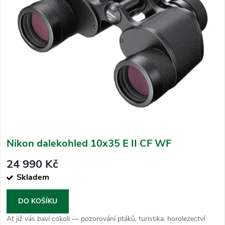
p
s
r
p
o
r
d
o
u
d
k
u
t
k
ů
t
ů
Nikon dalekohled 10x35 E II CF WF
24 990 Kč
Skladem
DO KOŠÍKU
Ať již vás baví cokoli — pozorování ptáků, turistika, horolezectví