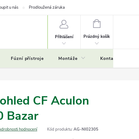
oupit u nás
Prodloužená záruka
NÁKUPNÍ
KOŠÍK
Prázdný košík
Přihlášení
Fúzní přístroje
Montáže
Kontakty
Č
kohled CF Aculon
 Bazar
odrobnosti hodnocení
Kód produktu:
AG-NI02305