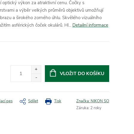
optický výkon za atraktivní cenu. Čočky s
rstvami a výběr velkých průměrů objektivů umožňují
razu a širokého zorného úhlu. Skvělého vizuálního
itím asférických čoček okulárů. Hl...
Detailní informace
VLOŽIT DO KOŠÍKU
dací pes
Sdílet
Tisk
Značka:
NIKON SO
Záruka
:
2 roky