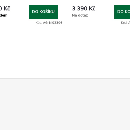
0 Kč
3 390 Kč
DO KOŠÍKU
DO KO
adem
Na dotaz
Kód:
AG-NI02306
Kód: