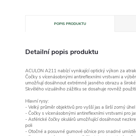
POPIS PRODUKTU
Detailní popis produktu
ACULON A211 nabízí vynikající optický výkon za atrakt
Čočky s vícenásobnými antireflexními vrstvami a výběr
umožňují dosáhnout extrémně jasného obrazu a široké
Skvělého vizuálního zážitku se dosahuje rovněž použití
Hlavní rysy:
- Velký průměr objektivů pro vyšší jas a širší zorný úhel
- Čočky s vícenásobnými antireflexními vrstvami pro ja
- Asférické čočky okulárů umožňující dosáhnout nezk
poli
- Otočné a posuvné gumové očnice pro snadné umístění