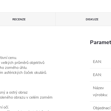
RECENZE
DISKUZE
Paramet
ivní cenu.
EAN
:
 velkých průměrů objektivů
ho zorného úhlu.
m asférických čoček okulárů.
EAN
:
Název
sný a ostrý obraz
výrobku
:
resleného obrazu v celém zorném
 očí.
Objednací