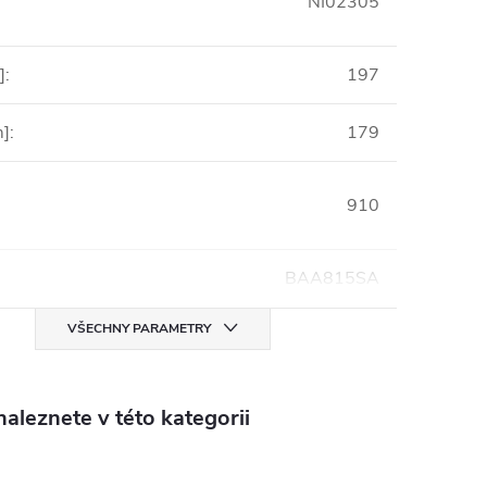
NI02305
]
:
197
m]
:
179
910
BAA815SA
VŠECHNY PARAMETRY
aleznete v této kategorii