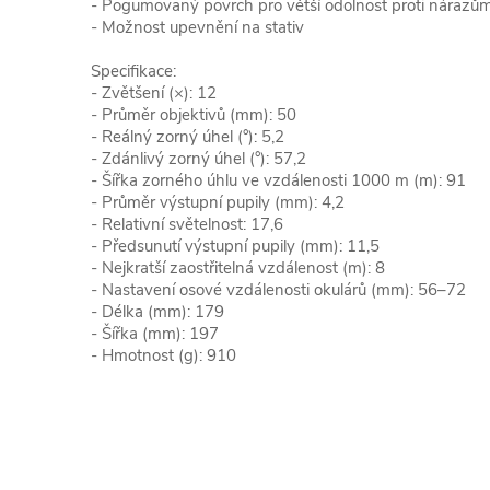
- Pogumovaný povrch pro větší odolnost proti nárazům
- Možnost upevnění na stativ
Specifikace:
- Zvětšení (×): 12
- Průměr objektivů (mm): 50
- Reálný zorný úhel (°): 5,2
- Zdánlivý zorný úhel (°): 57,2
- Šířka zorného úhlu ve vzdálenosti 1000 m (m): 91
- Průměr výstupní pupily (mm): 4,2
- Relativní světelnost: 17,6
- Předsunutí výstupní pupily (mm): 11,5
- Nejkratší zaostřitelná vzdálenost (m): 8
- Nastavení osové vzdálenosti okulárů (mm): 56–72
- Délka (mm): 179
- Šířka (mm): 197
- Hmotnost (g): 910