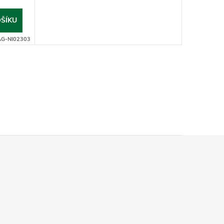
ŠÍKU
AG-NI02303