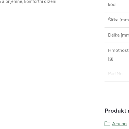
 a příjemné, komfortní držení
kód
:
Šířka [mm
Délka [m
Hmotnost
[g]
:
PartNo
:
Produkt n
Aculon