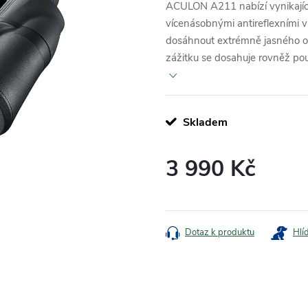
ACULON A211 nabízí vynikající 
vícenásobnými antireflexními v
dosáhnout extrémně jasného ob
zážitku se dosahuje rovněž použ
Skladem
3 990 Kč
Měrná
cena:
Dotaz k produktu
Hlí