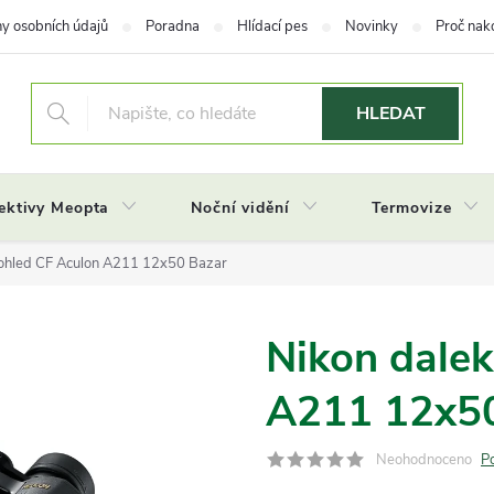
y osobních údajů
Poradna
Hlídací pes
Novinky
Proč nak
HLEDAT
ektivy Meopta
Noční vidění
Termovize
ohled CF Aculon A211 12x50 Bazar
Nikon dale
A211 12x50
Neohodnoceno
P