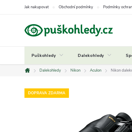
Přejít
Jak nakupovat
Obchodní podmínky
Podmínky ochran
na
obsah
Puškohledy
Dalekohledy
Sp
Dalekohledy
Nikon
Aculon
Nikon dalek
Domů
DOPRAVA ZDARMA