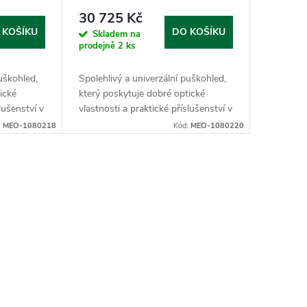
30 725 Kč
 KOŠÍKU
DO KOŠÍKU
Skladem na
prodejně
2 ks
puškohled,
Spolehlivý a univerzální puškohled,
ické
který poskytuje dobré optické
lušenství v
vlastnosti a praktické příslušenství v
balení.
:
MEO-1080218
Kód:
MEO-1080220