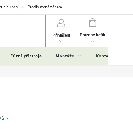
oupit u nás
Prodloužená záruka
NÁKUPNÍ
KOŠÍK
Prázdný košík
Přihlášení
Fúzní přístroje
Montáže
Kontakty
Č
ktů