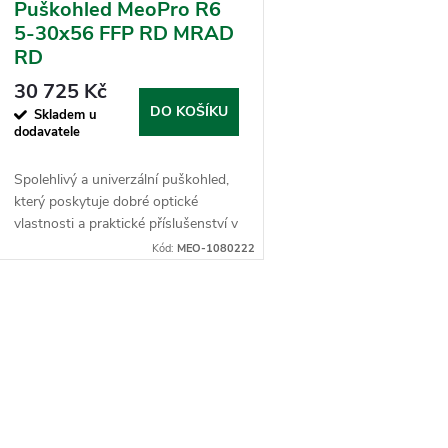
Puškohled MeoPro R6
5-30x56 FFP RD MRAD
RD
30 725 Kč
DO KOŠÍKU
Skladem u
dodavatele
Spolehlivý a univerzální puškohled,
který poskytuje dobré optické
vlastnosti a praktické příslušenství v
balení.
Kód:
MEO-1080222
O
d