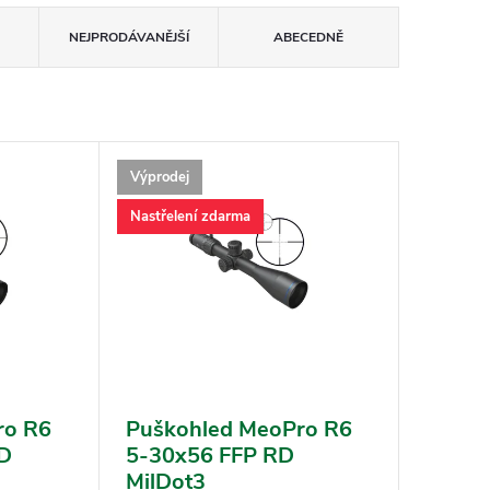
NEJPRODÁVANĚJŠÍ
ABECEDNĚ
Výprodej
Nastřelení zdarma
ro R6
Puškohled MeoPro R6
RD
5-30x56 FFP RD
MilDot3