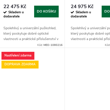
ů
k
22 475 Kč
24 975 Kč
DO KOŠÍKU
DO
Skladem u
Skladem u
dodavatele
dodavatele
ů
Spolehlivý a univerzální puškohled,
Spolehlivý a univerzální 
který poskytuje dobré optické
který poskytuje dobré opt
vlastnosti a praktické příslušenství v
vlastnosti a praktické přís
balení.
balení.
Kód:
MEO-1080216
Kód
Nastřelení zdarma
DOPRAVA ZDARMA