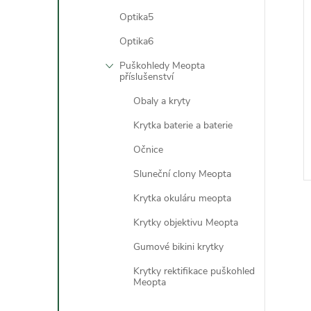
Optika5
Optika6
Puškohledy Meopta
příslušenství
Obaly a kryty
Krytka baterie a baterie
Očnice
Sluneční clony Meopta
Krytka okuláru meopta
Krytky objektivu Meopta
v
Gumové bikini krytky
l
Krytky rektifikace puškohled
Meopta
á