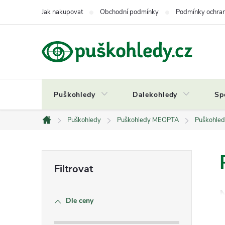
Přejít
Jak nakupovat
Obchodní podmínky
Podmínky ochran
na
obsah
Puškohledy
Dalekohledy
Sp
Puškohledy
Puškohledy MEOPTA
Puškohle
Domů
P
o
s
Dle ceny
t
r