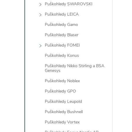
Puškohledy SWAROVSKI
a
c
Puškohledy LEICA
í
Puškohledy Gamo
Puškohledy Blaser
r
Puškohledy FOMEI
v
k
Puškohledy Konus
y
Puškohledy Nikko Stirling a BSA
v
Genesys
ý
Puškohledy Noblex
Puškohledy GPO
i
Puškohledy Leupold
s
Puškohledy Bushnell
Puškohledy Vortex