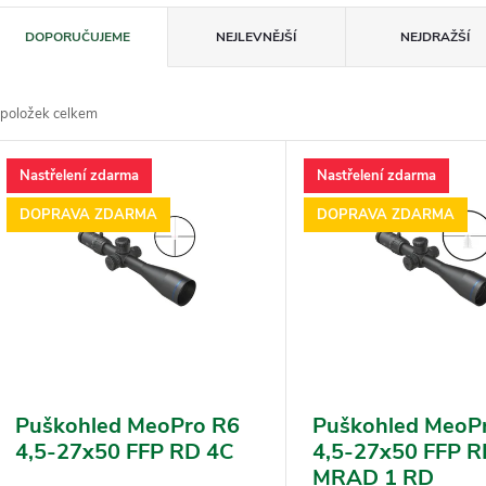
Ř
DOPORUČUJEME
NEJLEVNĚJŠÍ
NEJDRAŽŠÍ
a
z
položek celkem
e
V
n
Nastřelení zdarma
Nastřelení zdarma
ý
DOPRAVA ZDARMA
DOPRAVA ZDARMA
p
p
s
o
p
d
u
o
k
Puškohled MeoPro R6
Puškohled MeoP
d
4,5-27x50 FFP RD 4C
4,5-27x50 FFP 
u
MRAD 1 RD