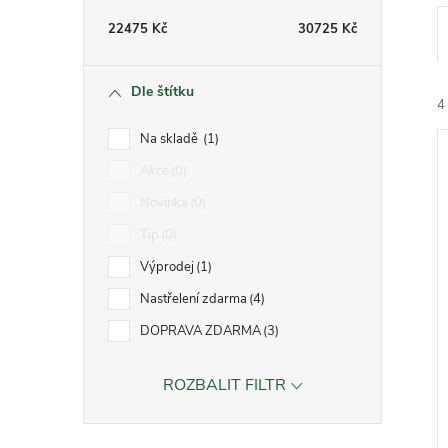
a
22475
Kč
30725
Kč
n
n
Dle štítku
4
í
Na skladě
1
p
Akce
0
í
a
Novinka
0
n
Tip
0
i
r
e
Výprodej
1
l
Nastřelení zdarma
4
DOPRAVA ZDARMA
3
r
ROZBALIT FILTR
t