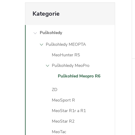
Přeskočit
Kategorie
kategorie
t
Puškohledy
Puškohledy MEOPTA
MeoHunter R5
Puškohledy MeoPro
Puškohled Meopro R6
ZD
MeoSport R
MeoStar R1r a R1
MeoStar R2
MeoTac