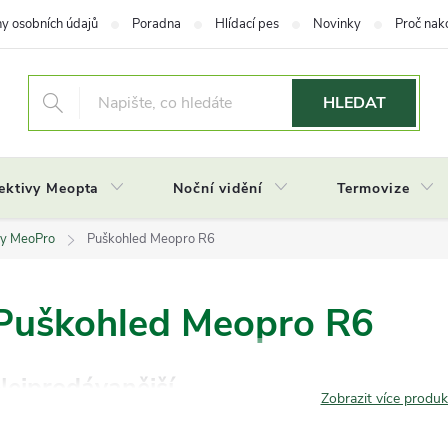
y osobních údajů
Poradna
Hlídací pes
Novinky
Proč nak
HLEDAT
ektivy Meopta
Noční vidění
Termovize
dy MeoPro
Puškohled Meopro R6
Puškohled Meopro R6
Nejprodávanější
Zobrazit více produ