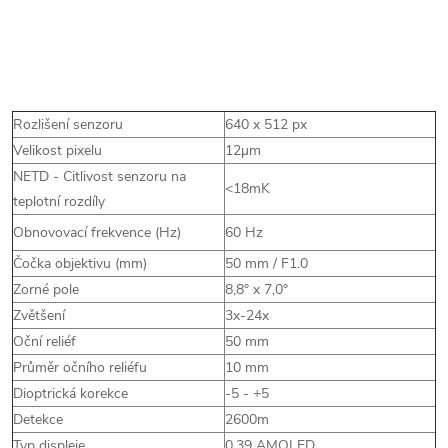
Rozlišení senzoru
640 x 512 px
Velikost pixelu
12µm
NETD - Citlivost senzoru na
<18mK
teplotní rozdíly
Obnovovací frekvence (Hz)
60 Hz
Čočka objektivu (mm)
50 mm / F1.0
Zorné pole
8,8° x 7,0°
Zvětšení
3x-24x
Oční reliéf
50 mm
Průměr očního reliéfu
10 mm
Dioptrická korekce
-5 - +5
Detekce
2600m
Typ displeje
0.39 AMOLED