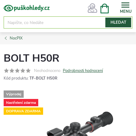
Přejít
NÁKUPNÍ
KOŠÍK
na
obsah
HLEDAT
NocPIX
BOLT H50R
Neohodnoceno
Podrobnosti hodnocení
Kód produktu:
TF-BOLT H50R
Výprodej
Nastřelení zdarma
DOPRAVA ZDARMA