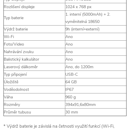
Rozlišení displeje
1024 x 768 px
1. interní (5000mAh) + 2.
Typ baterie
vyměnitelná 18650
Výdrž baterie
9h (interní+externí)
Wi-Fi
Ano
Foto/Video
Ano
Nahrávání zvuku
Ano
Balistický kalkulátor
Ano
Laserový dálkoměr
Ano, do 1200m
Typ připojení
USB-C
Úložiště
64 GB
Voděodolnost
IP67
Váha
960 g
Rozměry
394x91,6x80mm
Průměr tubusu
30 mm
* Výdrž baterie je závislá na četnosti využití funkcí (Wi-Fi,