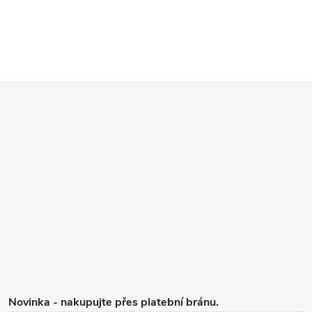
Z
á
p
a
t
í
Novinka - nakupujte přes platební bránu.