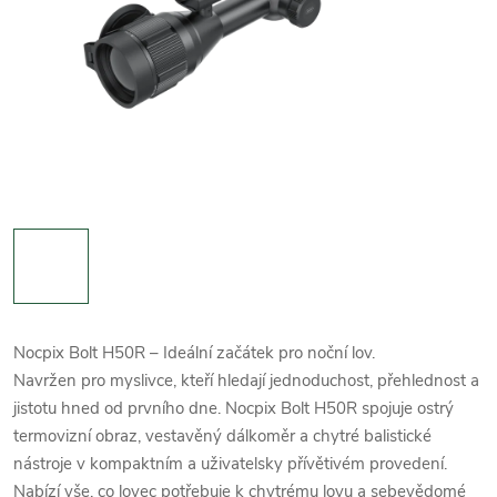
Nocpix Bolt H50R – Ideální začátek pro noční lov.
Navržen pro myslivce, kteří hledají jednoduchost, přehlednost a
jistotu hned od prvního dne. Nocpix Bolt H50R spojuje ostrý
termovizní obraz, vestavěný dálkoměr a chytré balistické
nástroje v kompaktním a uživatelsky přívětivém provedení.
Nabízí vše, co lovec potřebuje k chytrému lovu a sebevědomé