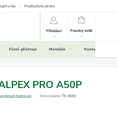
oupit u nás
Prodloužená záruka
NÁKUPNÍ
KOŠÍK
Prázdný košík
Přihlášení
Fúzní přístroje
Montáže
Kontakty
Č
ALPEX PRO A50P
odrobnosti hodnocení
Kód produktu:
TX-6091