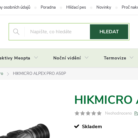
y osobních údajů
Poradna
Hlídací pes
Novinky
Proč nak
HLEDAT
ektivy Meopta
Noční vidění
Termovize
ro
HIKMICRO ALPEX PRO A50P
HIKMICRO 
Neohodnoceno
P
Skladem