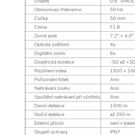
Displej
0,6" AMOL
Obnovovací frekvence
50 Hz
Čočka
50 mm
Clona
F1.8
Zorné pole
7,2° × 4,0°
Optické zvětšení
4x
Digitální zoom
6x
Dioptrická korekce
-5D až +3
Rozlišení videa
1920 × 10
Pořizování fotek
Ano
Nahrávaní zvuku
Ano
Spuštění nahrávaní při výstřelu
Ano
Denní detekce
1500 m
Noční detekce
až 350 m
Externí přísvit
není v bale
Stupeň ochrany
IP67