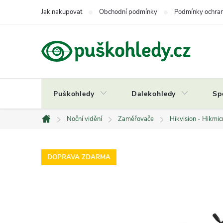
Přejít
Jak nakupovat
Obchodní podmínky
Podmínky ochran
na
obsah
Puškohledy
Dalekohledy
Sp
Noční vidění
Zaměřovače
Hikvision - Hikmic
Domů
DOPRAVA ZDARMA