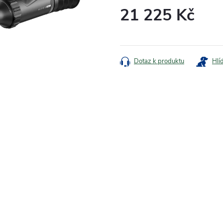
21 225 Kč
Měrná
cena:
Dotaz k produktu
Hlí