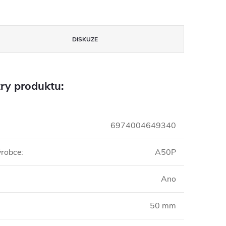
DISKUZE
ry produktu:
6974004649340
ýrobce
:
A50P
Ano
50 mm