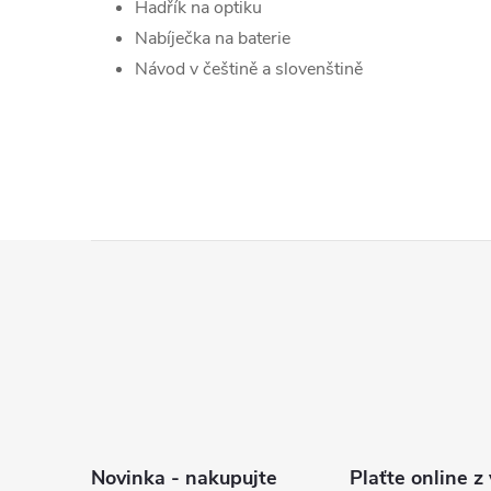
Hadřík na optiku
Nabíječka na baterie
Návod v češtině a slovenštině
Z
á
p
a
t
í
Novinka - nakupujte
Plaťte online z 