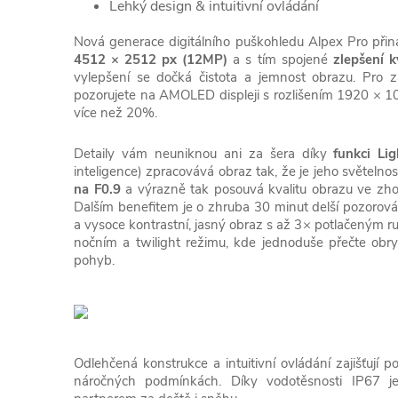
Lehký design & intuitivní ovládání
Nová generace digitálního puškohledu Alpex Pro přin
4512 × 2512 px (12MP)
a s tím spojené
zlepšení 
vylepšení se dočká čistota a jemnost obrazu. Pro z
pozorujete na AMOLED displeji s rozlišením 1920 × 1
více než 20%.
Detaily vám neuniknou ani za šera díky
funkci Li
inteligence) zpracovává obraz tak, že je jeho světeln
na F0.9
a výrazně tak posouvá kvalitu obrazu ve zh
Dalším benefitem je o zhruba 30 minut delší pozorová
a vysoce kontrastní, jasný obraz s až 3× potlačeným r
nočním a twilight režimu, kde jednoduše přečte obr
pohyb.
Odlehčená konstrukce a intuitivní ovládání zajišťují 
náročných podmínkách. Díky vodotěsnosti IP67 