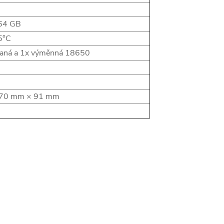
 64 GB
5°C
aná a 1x výměnná 18650
70 mm × 91 mm