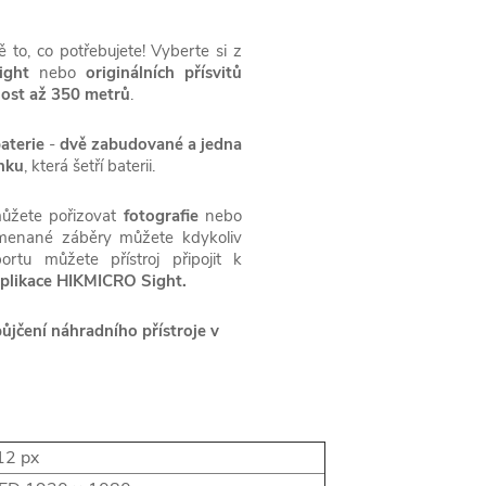
ě to, co potřebujete! Vyberte si z
ight
nebo
originálních přísvitů
nost až 350 metrů
.
baterie
-
dvě zabudované a jedna
nku
, která šetří baterii.
žete pořizovat
fotografie
nebo
menané záběry můžete kdykoliv
rtu můžete přístroj připojit k
plikace HIKMICRO Sight.
ůjčení náhradního přístroje v
12 px