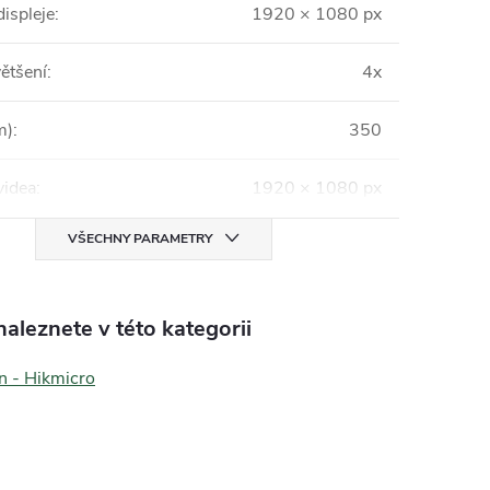
displeje
:
1920 × 1080 px
ětšení
:
4x
m)
:
350
videa
:
1920 × 1080 px
VŠECHNY PARAMETRY
aleznete v této kategorii
n - Hikmicro