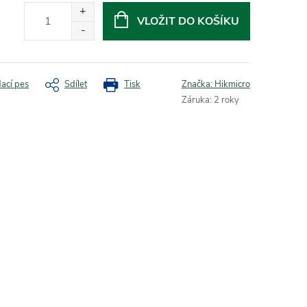
VLOŽIT DO KOŠÍKU
dací pes
Sdílet
Tisk
Značka:
Hikmicro
Záruka
:
2 roky