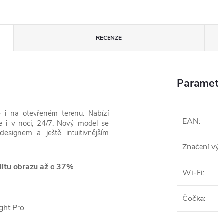
RECENZE
Paramet
i na otevřeném terénu. Nabízí
EAN
:
e i v noci, 24/7. Nový model se
esignem a ještě intuitivnějším
Značení v
litu obrazu až o 37%
Wi-Fi
:
Čočka
:
ght Pro