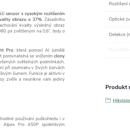
Rozlišení 
áší
senzor s vysokým rozlišením
Optické zv
kvality obrazu o 37%
. Zásadního
achování kvality výsledný obraz
080 px zvětšeným na 0,6“, tedy o
Detekce (
Rozlišení 
ght Pro
, která pomocí AI (umělé
ost porovnatelná se snížením
clony
oršených světelných podmínkách.
ní při soumraku v živých barvách
ušivým šumem. Funkce je aktivní v
ysy zvěře a neunikne vám jediný
Produkt n
Hikvisio
pohodlné používání puškohledu i v
je Alpex Pro A50P spolehlivým