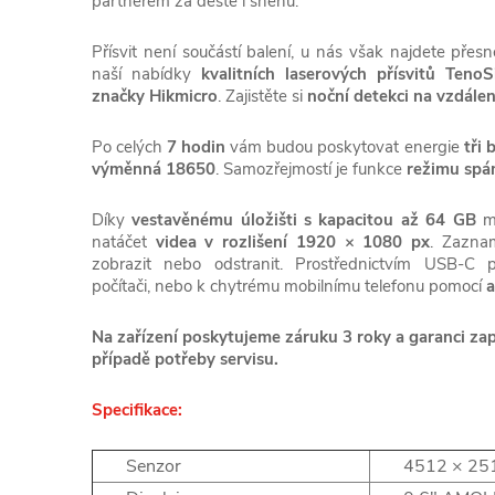
partnerem za deště i sněhu.
Přísvit není součástí balení, u nás však najdete přesn
naší nabídky
kvalitních laserových přísvitů TenoS
značky Hikmicro
. Zajistěte si
noční detekci na vzdále
Po celých
7 hodin
vám budou poskytovat energie
tři 
výměnná 18650
. Samozřejmostí je funkce
režimu spá
Díky
vestavěnému úložišti s kapacitou až 64 GB
mů
natáčet
videa v rozlišení 1920 × 1080 px
. Zazna
zobrazit nebo odstranit. Prostřednictvím USB-C po
počítači, nebo k chytrému mobilnímu telefonu pomocí
a
Na zařízení poskytujeme záruku 3 roky a garanci zap
případě potřeby servisu.
Specifikace:
Senzor
4512 × 25