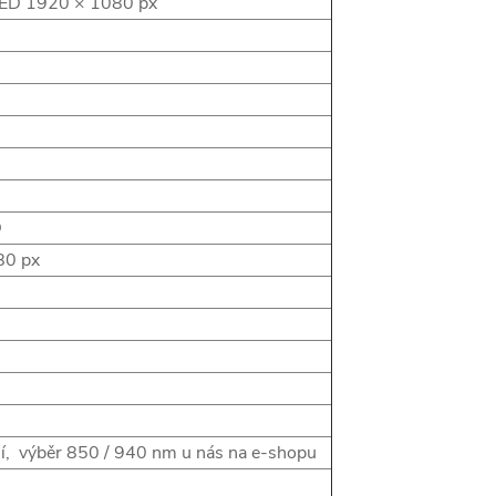
ED 1920 × 1080 px
D
80 px
ní, výběr 850 / 940 nm u nás na e-shopu