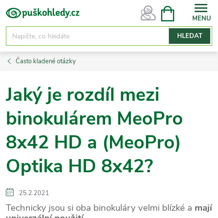
Přejít
NÁKUPNÍ
KOŠÍK
na
obsah
HLEDAT
Často kladené otázky
Jaký je rozdíl mezi
binokulárem MeoPro
8x42 HD a (MeoPro)
Optika HD 8x42?
25.2.2021
Technicky jsou si oba binokuláry velmi blízké a
mají