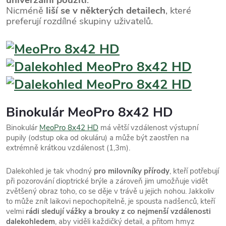
univerzální použití
.
Nicméně
liší se v některých detailech
, které
preferují rozdílné skupiny uživatelů.
Binokulár MeoPro 8x42 HD
Binokulár
MeoPro 8x42 HD
má větší vzdálenost výstupní
pupily (odstup oka od okuláru) a může být zaostřen na
extrémně krátkou vzdálenost (1,3m).
Dalekohled je tak vhodný
pro milovníky přírody
, kteří potřebují
při pozorování dioptrické brýle a zároveň jim umožňuje vidět
zvětšený obraz toho, co se děje v trávě u jejich nohou. Jakkoliv
to může znít laikovi nepochopitelně, je spousta nadšenců, kteří
velmi
rádi sledují vážky a brouky z co nejmenší vzdálenosti
dalekohledem
, aby viděli každičký detail, a přitom hmyz