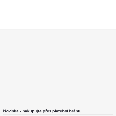
Z
á
p
a
t
í
Novinka - nakupujte přes platební bránu.