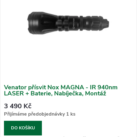
p
s
r
p
o
r
d
o
u
d
k
u
t
k
ů
t
ů
Venator přísvit Nox MAGNA - IR 940nm
LASER + Baterie, Nabíječka, Montáž
3 490 Kč
Přijímáme předobjednávky
1 ks
DO KOŠÍKU