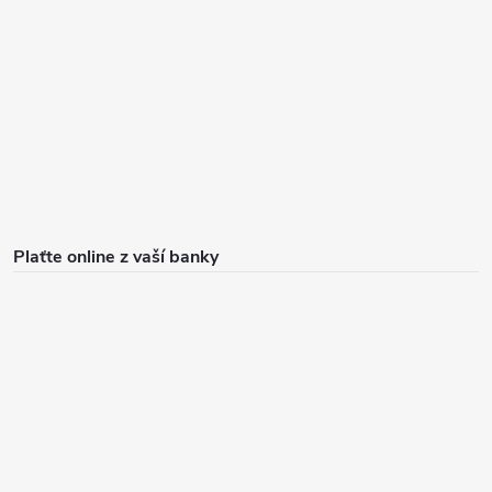
u
Plaťte online z vaší banky