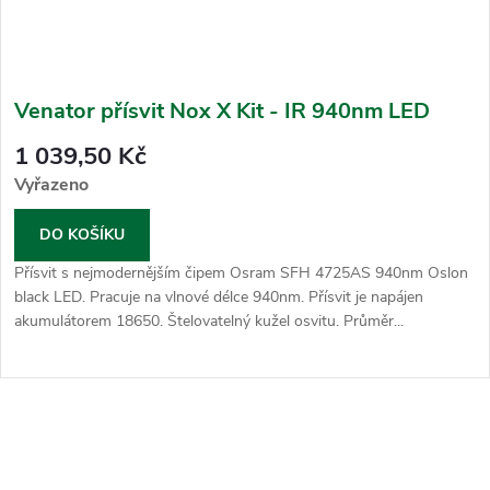
Venator přísvit Nox X Kit - IR 940nm LED
1 039,50 Kč
Vyřazeno
DO KOŠÍKU
Přísvit s nejmodernějším čipem Osram SFH 4725AS 940nm Oslon
black LED. Pracuje na vlnové délce 940nm. Přísvit je napájen
akumulátorem 18650. Štelovatelný kužel osvitu. Průměr...
O
v