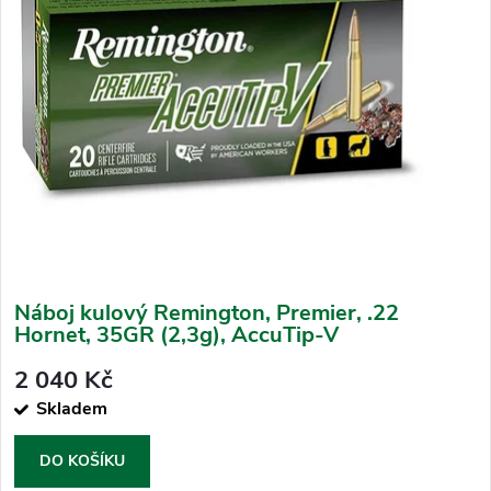
p
s
r
p
o
r
d
o
u
d
k
u
t
k
ů
t
ů
Náboj kulový Remington, Premier, .22
Hornet, 35GR (2,3g), AccuTip-V
2 040 Kč
Skladem
DO KOŠÍKU