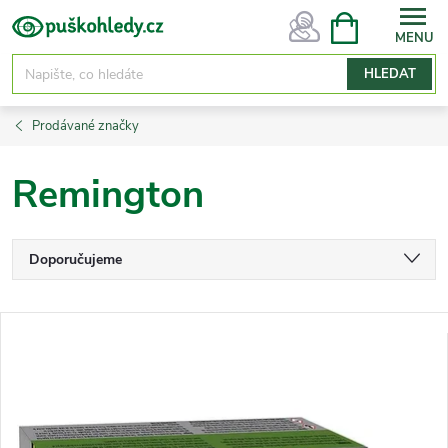
Přejít
NÁKUPNÍ
KOŠÍK
na
obsah
HLEDAT
Prodávané značky
Remington
Ř
Doporučujeme
a
Nejlevnější
z
V
Nejdražší
e
ý
n
Nejprodávanější
p
í
i
Abecedně