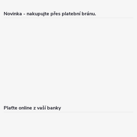
ý
p
Novinka - nakupujte přes platební bránu.
i
s
u
Plaťte online z vaší banky