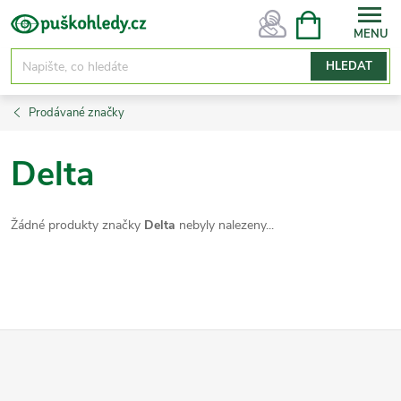
Přejít
NÁKUPNÍ
KOŠÍK
na
obsah
HLEDAT
Prodávané značky
Delta
Žádné produkty značky
Delta
nebyly nalezeny...
Z
á