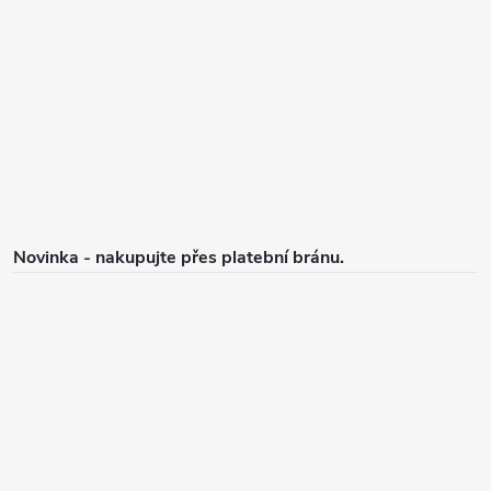
p
a
t
í
Novinka - nakupujte přes platební bránu.