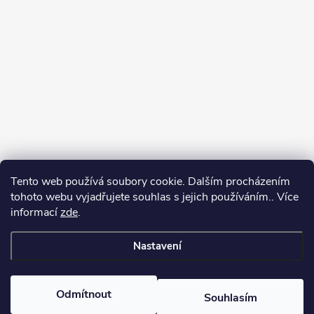
Tento web používá soubory cookie. Dalším procházením
Jak vybírat puškohled
tohoto webu vyjadřujete souhlas s jejich používáním.. Více
informací
zde
.
Nastavení
Copyright 2026
puškohledy.cz
. Všechna práva vyhrazena.
Odmítnout
Souhlasím
Vytvořil Shoptet