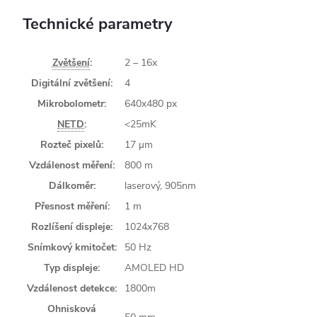
Technické parametry
Zvětšení
:
2 – 16x
Digitální zvětšení:
4
Mikrobolometr:
640x480 px
NETD
:
<25mK
Rozteč pixelů:
17 µm
Vzdálenost měření:
800 m
Dálkoměr:
laserový, 905nm
Přesnost měření:
1 m
Rozlíšení displeje:
1024x768
Snímkový kmitočet:
50 Hz
Typ displeje:
AMOLED HD
Vzdálenost detekce:
1800m
Ohnisková