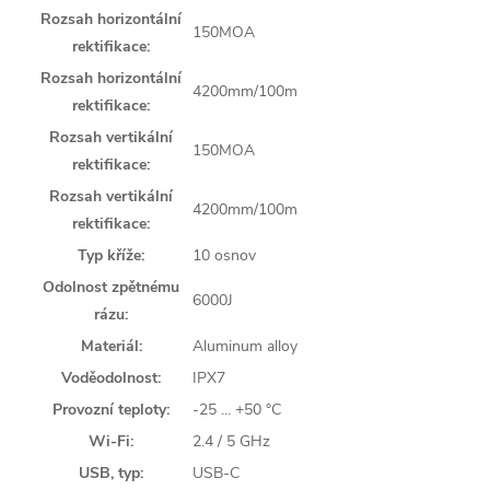
Rozsah horizontální
150MOA
rektifikace:
Rozsah horizontální
4200mm/100m
rektifikace:
Rozsah vertikální
150MOA
rektifikace:
Rozsah vertikální
4200mm/100m
rektifikace:
Typ kříže:
10 osnov
Odolnost zpětnému
6000J
rázu:
Materiál:
Aluminum alloy
Voděodolnost:
IPX7
Provozní teploty:
-25 ... +50 °C
Wi-Fi:
2.4 / 5 GHz
USB, typ:
USB-C