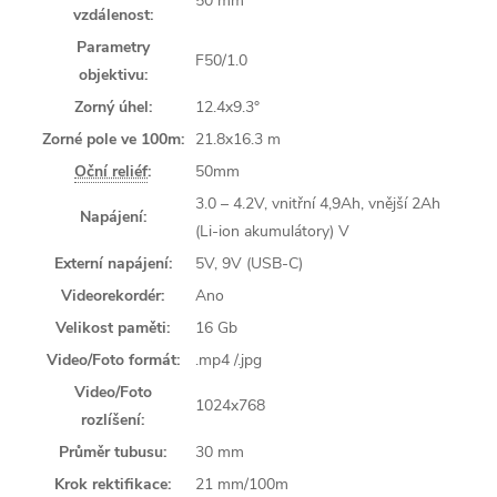
50 mm
vzdálenost:
Parametry
F50/1.0
objektivu:
Zorný úhel:
12.4x9.3°
Zorné pole ve 100m:
21.8x16.3 m
Oční reliéf
:
50mm
3.0 – 4.2V, vnitřní 4,9Ah, vnější 2Ah
Napájení:
(Li-ion akumulátory) V
Externí napájení:
5V, 9V (USB-C)
Videorekordér:
Ano
Velikost paměti:
16 Gb
Video/Foto formát:
.mp4 /.jpg
Video/Foto
1024x768
rozlíšení:
Průměr tubusu:
30 mm
Krok rektifikace:
21 mm/100m