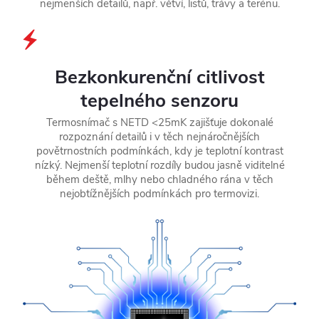
nejmenších detailů, např. větví, listů, trávy a terénu.
Bezkonkurenční citlivost
tepelného senzoru
Termosnímač s NETD <25mK zajišťuje dokonalé
rozpoznání detailů i v těch nejnáročnějších
povětrnostních podmínkách, kdy je teplotní kontrast
nízký. Nejmenší teplotní rozdíly budou jasně viditelné
během deště, mlhy nebo chladného rána v těch
nejobtížnějších podmínkách pro termovizi.