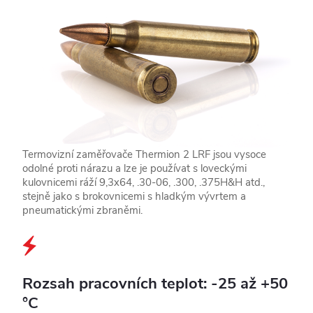
Termovizní zaměřovače Thermion 2 LRF jsou vysoce
odolné proti nárazu a lze je používat s loveckými
kulovnicemi ráží 9,3x64, .30-06, .300, .375H&H atd.,
stejně jako s brokovnicemi s hladkým vývrtem a
pneumatickými zbraněmi.
Rozsah pracovních teplot: -25 až +50
°C