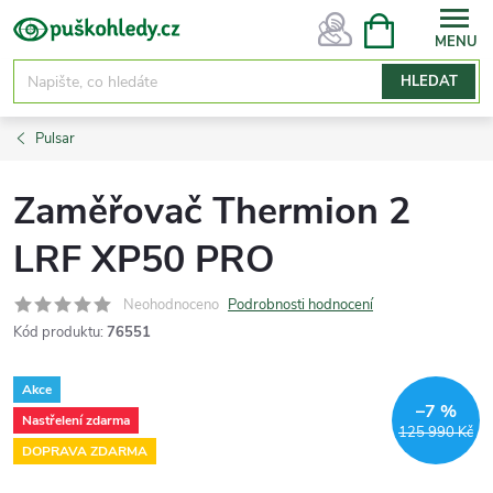
Přejít
NÁKUPNÍ
KOŠÍK
na
obsah
HLEDAT
Pulsar
Zaměřovač Thermion 2
LRF XP50 PRO
Neohodnoceno
Podrobnosti hodnocení
Kód produktu:
76551
Akce
–7 %
Nastřelení zdarma
125 990 Kč
DOPRAVA ZDARMA