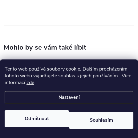
Tento web používá soubory cookie. Dalším procházením
Výprodej
tohoto webu vyjadřujete souhlas s jejich používáním.. Více
informací
zde
.
Nastavení
Odmítnout
Souhlasím
HIKMICRO sada