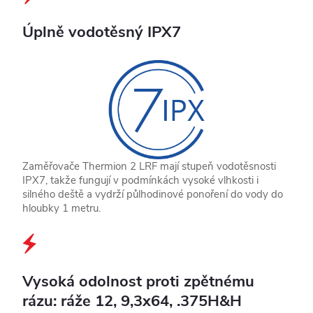
Úplně vodotěsný IPX7
Zaměřovače Thermion 2 LRF mají stupeň vodotěsnosti
IPX7, takže fungují v podmínkách vysoké vlhkosti i
silného deště a vydrží půlhodinové ponoření do vody do
hloubky 1 metru.
Vysoká odolnost proti zpětnému
rázu: ráže 12, 9,3x64, .375H&H