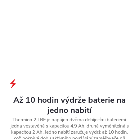
Až 10 hodin výdrže baterie na
jedno nabití
Thermion 2 LRF je napájen dvěma dobíjecími bateriemi:
jedna vestavěná s kapacitou 4,9 Ah, druhá vyměnitelná s
kapacitou 2 Ah. Jedno nabití zaručuje výdrž až 10 hodin,
což pokrývá dobu aktivního používání zaměřovače při