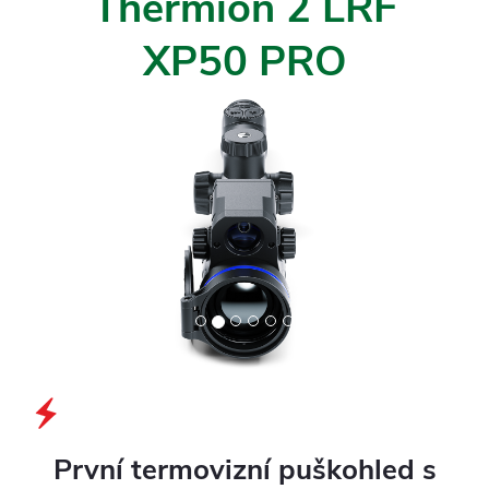
Thermion 2 LRF
XP50 PRO
Previous
Next
První termovizní puškohled s