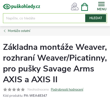
Přejít
NÁKUPNÍ
KOŠÍK
na
obsah
HLEDAT
Montáže ostatní
Základna montáže Weaver,
rozhraní Weaver/Picatinny,
pro pušky Savage Arms
AXIS a AXIS II
Neohodnoceno
Podrobnosti hodnocení
Kód produktu:
PA-WEA48347