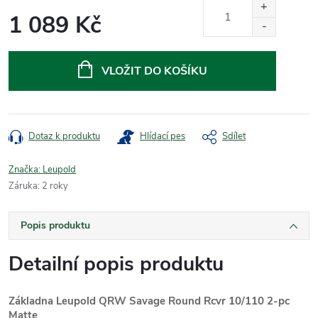
1 089 Kč
Měrná
cena:
VLOŽIT DO KOŠÍKU
Dotaz k produktu
Hlídací pes
Sdílet
Značka:
Leupold
Záruka
:
2 roky
Popis produktu
Detailní popis produktu
Základna Leupold QRW Savage Round Rcvr 10/110 2-pc
Matte