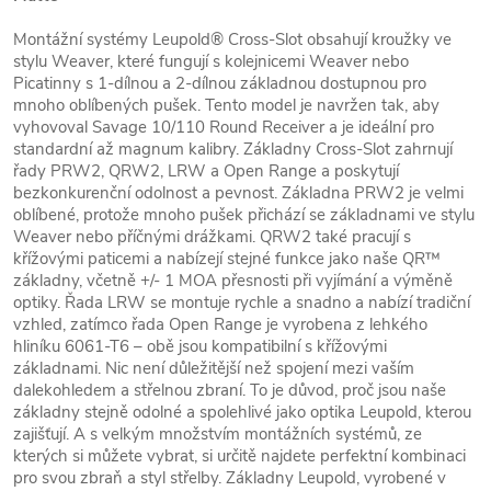
Montážní systémy Leupold® Cross-Slot obsahují kroužky ve
stylu Weaver, které fungují s kolejnicemi Weaver nebo
Picatinny s 1-dílnou a 2-dílnou základnou dostupnou pro
mnoho oblíbených pušek. Tento model je navržen tak, aby
vyhovoval Savage 10/110 Round Receiver a je ideální pro
standardní až magnum kalibry. Základny Cross-Slot zahrnují
řady PRW2, QRW2, LRW a Open Range a poskytují
bezkonkurenční odolnost a pevnost. Základna PRW2 je velmi
oblíbené, protože mnoho pušek přichází se základnami ve stylu
Weaver nebo příčnými drážkami. QRW2 také pracují s
křížovými paticemi a nabízejí stejné funkce jako naše QR™
základny, včetně +/- 1 MOA přesnosti při vyjímání a výměně
optiky. Řada LRW se montuje rychle a snadno a nabízí tradiční
vzhled, zatímco řada Open Range je vyrobena z lehkého
hliníku 6061-T6 – obě jsou kompatibilní s křížovými
základnami. Nic není důležitější než spojení mezi vaším
dalekohledem a střelnou zbraní. To je důvod, proč jsou naše
základny stejně odolné a spolehlivé jako optika Leupold, kterou
zajišťují. A s velkým množstvím montážních systémů, ze
kterých si můžete vybrat, si určitě najdete perfektní kombinaci
pro svou zbraň a styl střelby. Základny Leupold, vyrobené v