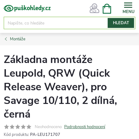
Přejít
NÁKUPNÍ
KOŠÍK
na
obsah
HLEDAT
Montáže
Základna montáže
Leupold, QRW (Quick
Release Weaver), pro
Savage 10/110, 2 dílná,
černá
Neohodnoceno
Podrobnosti hodnocení
Kód produktu:
PA-LEU171707