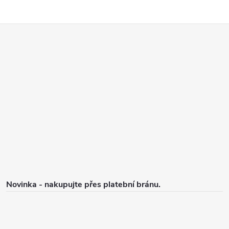
Z
á
p
a
t
í
Novinka - nakupujte přes platební bránu.