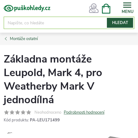
Přejít
NÁKUPNÍ
KOŠÍK
na
obsah
HLEDAT
Montáže ostatní
Základna montáže
Leupold, Mark 4, pro
Weatherby Mark V
jednodílná
Neohodnoceno
Podrobnosti hodnocení
Kód produktu:
PA-LEU171499