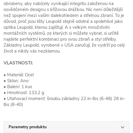
obrobeny, aby nabízely vynikající integritu založenou na
osvědčeném designu s křížovou drážkou. Nic není důležitější
než spojení mezi vaším dalekohledem a střelnou zbraní. To je
důvod, proč jsou lišty Leupold stejně odolné a spolehlivé jako
optika Leupold, kterou zajišťují. A s velkým množstvím
montážních systémů, ze kterých si můžete vybrat, si určitě
najdete perfektní kombinaci pro svou zbraň a styl střelby.
Základny Leupold, vyrobené v USA zaručují, že vydrží po celý
život a nikdy vás nezklamou.
VLASTNOSTI:
• Materiál: Ocel
• Sklon: Ano
• Balení: 1 kus
• Hmotnost: 133,2 g
• Utahovací moment: šroubu základny 22 in-lbs (6-48) 28 in-
lbs (8-40)
Parametry produktu