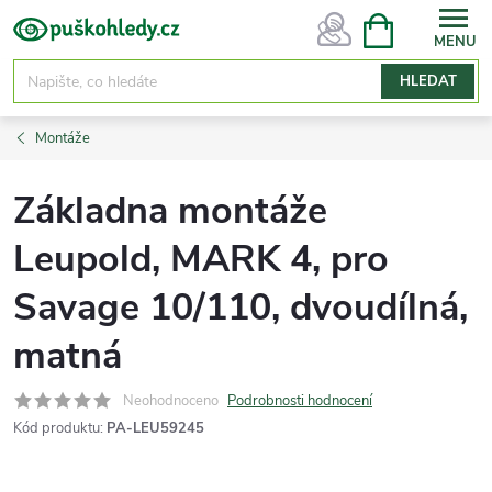
Přejít
NÁKUPNÍ
KOŠÍK
na
obsah
HLEDAT
Montáže
Základna montáže
Leupold, MARK 4, pro
Savage 10/110, dvoudílná,
matná
Neohodnoceno
Podrobnosti hodnocení
Kód produktu:
PA-LEU59245