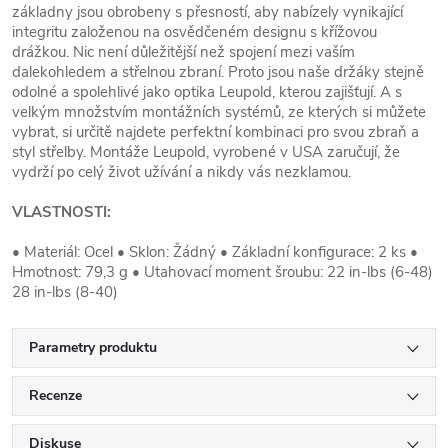
základny jsou obrobeny s přesností, aby nabízely vynikající
integritu založenou na osvědčeném designu s křížovou
drážkou. Nic není důležitější než spojení mezi vaším
dalekohledem a střelnou zbraní. Proto jsou naše držáky stejně
odolné a spolehlivé jako optika Leupold, kterou zajišťují. A s
velkým množstvím montážních systémů, ze kterých si můžete
vybrat, si určitě najdete perfektní kombinaci pro svou zbraň a
styl střelby. Montáže Leupold, vyrobené v USA zaručují, že
vydrží po celý život užívání a nikdy vás nezklamou.
VLASTNOSTI:
• Materiál: Ocel • Sklon: Žádný • Základní konfigurace: 2 ks •
Hmotnost: 79,3 g • Utahovací moment šroubu: 22 in-lbs (6-48)
28 in-lbs (8-40)
Parametry produktu
Recenze
Diskuse