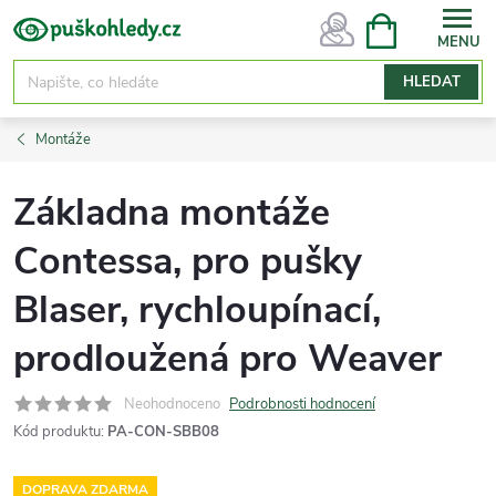
Přejít
NÁKUPNÍ
KOŠÍK
na
obsah
HLEDAT
Montáže
Základna montáže
Contessa, pro pušky
Blaser, rychloupínací,
prodloužená pro Weaver
Neohodnoceno
Podrobnosti hodnocení
Kód produktu:
PA-CON-SBB08
DOPRAVA ZDARMA