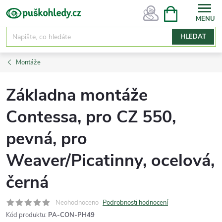
Přejít
NÁKUPNÍ
KOŠÍK
na
obsah
HLEDAT
Montáže
Základna montáže
Contessa, pro CZ 550,
pevná, pro
Weaver/Picatinny, ocelová,
černá
Neohodnoceno
Podrobnosti hodnocení
Kód produktu:
PA-CON-PH49