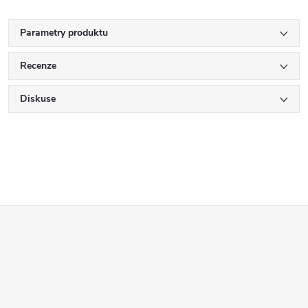
Parametry produktu
Recenze
Diskuse
Z
á
p
a
t