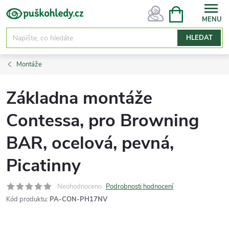
Přejít
NÁKUPNÍ
KOŠÍK
na
obsah
HLEDAT
Montáže
Základna montáže
Contessa, pro Browning
BAR, ocelová, pevná,
Picatinny
Neohodnoceno
Podrobnosti hodnocení
Kód produktu:
PA-CON-PH17NV