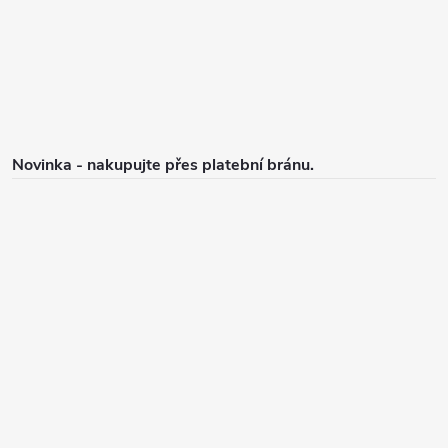
í
Novinka - nakupujte přes platební bránu.