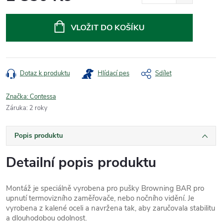
Měrná
cena:
VLOŽIT DO KOŠÍKU
Dotaz k produktu
Hlídací pes
Sdílet
Značka:
Contessa
Záruka
:
2 roky
Popis produktu
Detailní popis produktu
Montáž je speciálně vyrobena pro pušky Browning BAR pro
upnutí termovizního zaměřovače, nebo nočního vidění. Je
vyrobena z kalené oceli a navržena tak, aby zaručovala stabilitu
a dlouhodobou odolnost.