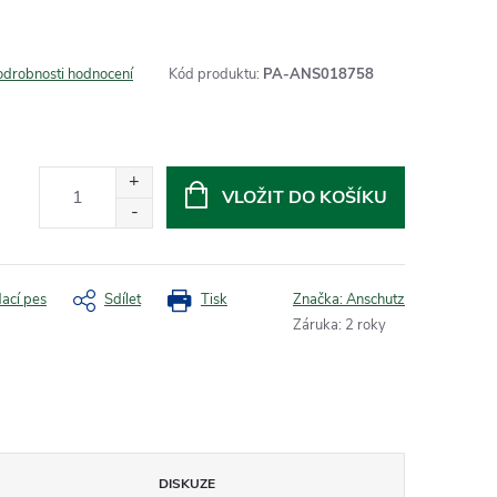
odrobnosti hodnocení
Kód produktu:
PA-ANS018758
VLOŽIT DO KOŠÍKU
dací pes
Sdílet
Tisk
Značka:
Anschutz
Záruka
:
2 roky
DISKUZE