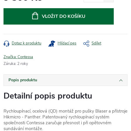
Měrná
cena:
VLOŽIT DO KOŠÍKU
Dotaz k produktu
Hlídací pes
Sdílet
Značka:
Contessa
Záruka
:
2 roky
Popis produktu
Detailní popis produktu
Rychloupínací, ocelová (QD) montáž pro pušky Blaser a přístroje
Hikmicro - Panther. Patentovaný rychloupínací systém
společnosti Contessa zaručuje přesnost i při opětovném
sundávání montáže.