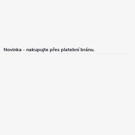
í
Novinka - nakupujte přes platební bránu.