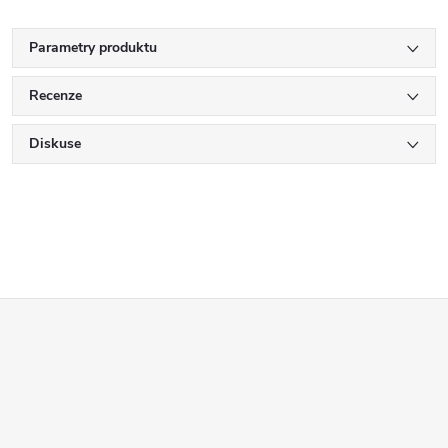
Parametry produktu
Recenze
Diskuse
Z
á
p
a
t