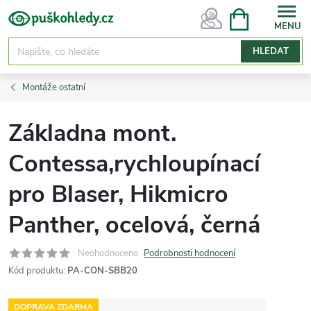
Přejít
NÁKUPNÍ
KOŠÍK
na
obsah
HLEDAT
Montáže ostatní
Základna mont.
Contessa,rychloupínací
pro Blaser, Hikmicro
Panther, ocelová, černá
Neohodnoceno
Podrobnosti hodnocení
Kód produktu:
PA-CON-SBB20
DOPRAVA ZDARMA