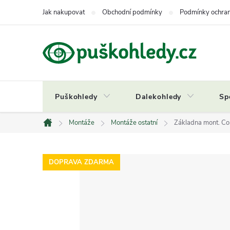
Přejít
Jak nakupovat
Obchodní podmínky
Podmínky ochran
na
obsah
Puškohledy
Dalekohledy
Sp
Montáže
Montáže ostatní
Základna mont. Con
Domů
DOPRAVA ZDARMA