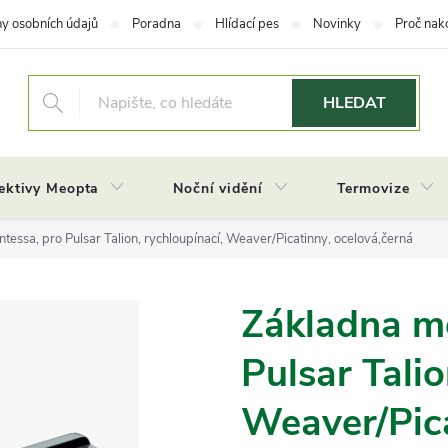
y osobních údajů
Poradna
Hlídací pes
Novinky
Proč nak
HLEDAT
ektivy Meopta
Noční vidění
Termovize
tessa, pro Pulsar Talion, rychloupínací, Weaver/Picatinny, ocelová,černá
Základna mo
Pulsar Talio
Weaver/Pica