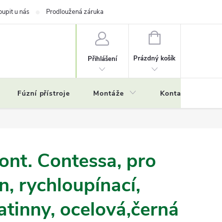
oupit u nás
Prodloužená záruka
NÁKUPNÍ
KOŠÍK
Prázdný košík
Přihlášení
Fúzní přístroje
Montáže
Kontakty
Č
nt. Contessa, pro
n, rychloupínací,
tinny, ocelová,černá