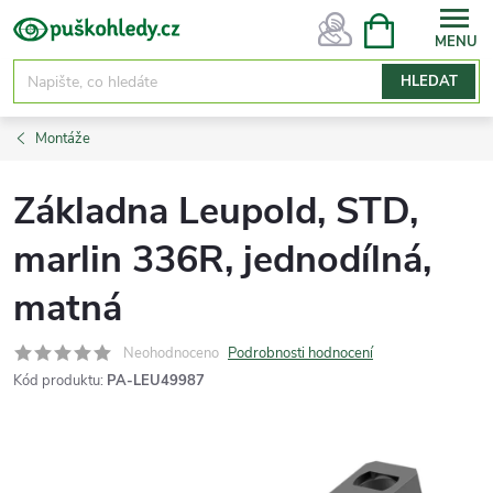
Přejít
NÁKUPNÍ
KOŠÍK
na
obsah
HLEDAT
Montáže
Základna Leupold, STD,
marlin 336R, jednodílná,
matná
Neohodnoceno
Podrobnosti hodnocení
Kód produktu:
PA-LEU49987