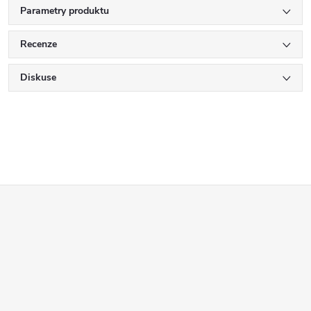
Parametry produktu
Recenze
Diskuse
Z
á
p
a
t
í