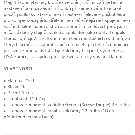
Mag. Přední rybinový kroužek se otáčí, což umožňuje boční
nastavení pomocí zadních šroubů při zaměřování. Lze také
použít podložky, které umožní nastavení elevace puškohledu
pro kompenzaci pádu střely. ic není důležitější než spojení mezi
vaším dalekohledem a střelnou zbraní. To je důvod, proč jsou
naše základny stejně odolné a spolehlivé jako optika Leupold,
kterou zajišťují. A s velkým množstvím montážních systémů, ze
kterých si můžete vybrat, si určitě najdete perfektní kombinaci
pro svou zbraň a styl střelby. Základny Leupold, vyrobené v
USA zaručují, že vydrží po celý život a nikdy vás nezklamou.
VLASTNOSTI:
• Materiál: Ocel
• Sklon: Ne
• Balení: 1 kus
• Hmotnost: 124,7 g
• Utahovací moment: zadního šroubu (Screw Torque) 45 in-lbs
• Utahovací moment: šroubu základny 22 in-lbs (18 na
předních dvou šroubech)