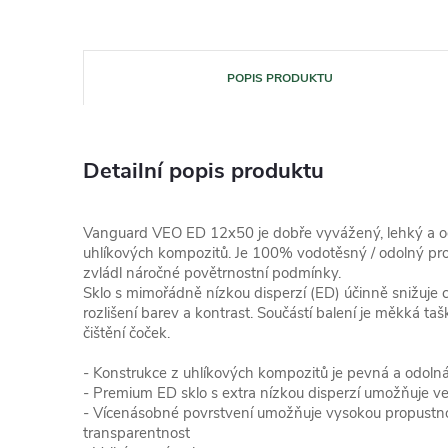
POPIS PRODUKTU
Detailní popis produktu
Vanguard VEO ED 12x50 je dobře vyvážený, lehký a od
uhlíkových kompozitů. Je 100% vodotěsný / odolný prot
zvládl náročné povětrnostní podmínky.
Sklo s mimořádně nízkou disperzí (ED) účinně snižuje 
rozlišení barev a kontrast. Součástí balení je měkká ta
čištění čoček.
- Konstrukce z uhlíkových kompozitů je pevná a odolná
- Premium ED sklo s extra nízkou disperzí umožňuje ve
- Vícenásobné povrstvení umožňuje vysokou propustnos
transparentnost