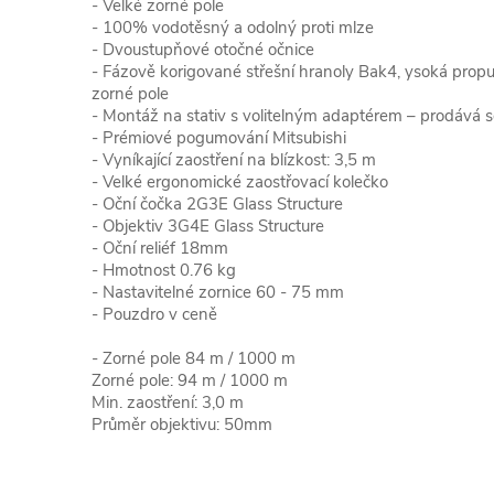
- Velké zorné pole
- 100% vodotěsný a odolný proti mlze
- Dvoustupňové otočné očnice
- Fázově korigované střešní hranoly Bak4, ysoká propus
zorné pole
- Montáž na stativ s volitelným adaptérem – prodává
- Prémiové pogumování Mitsubishi
- Vyníkající zaostření na blízkost: 3,5 m
- Velké ergonomické zaostřovací kolečko
- Oční čočka 2G3E Glass Structure
- Objektiv 3G4E Glass Structure
- Oční reliéf 18mm
- Hmotnost 0.76 kg
- Nastavitelné zornice 60 - 75 mm
- Pouzdro v ceně
- Zorné pole 84 m / 1000 m
Zorné pole: 94 m / 1000 m
Min. zaostření: 3,0 m
Průměr objektivu: 50mm