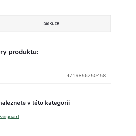
DISKUZE
ry produktu:
4719856250458
aleznete v této kategorii
Vanguard