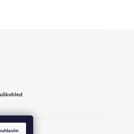
puškohled
ouhlasím