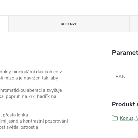
RECENZE
Paramet
olný binokulární dalekohled z
EAN
:
i mlze a je navržen tak, aby
chromatickou aberaci a zvyšuje
ška, popruh na krk, hadřík na
Produkt n
, přesto lehká
Konus, 
lmi jasné a kontrastní pozorování
t světla, ostrost a