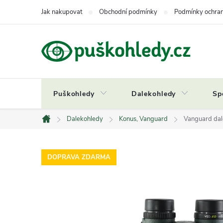
Přejít
Jak nakupovat
Obchodní podmínky
Podmínky ochran
na
obsah
Puškohledy
Dalekohledy
Sp
Dalekohledy
Konus, Vanguard
Vanguard da
Domů
DOPRAVA ZDARMA