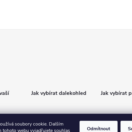
vaší
Jak vybírat dalekohled
Jak vybírat 
oužívá soubory cookie. Dalším
Odmítnout
S
 tohoto webu vyjadřujete souhlas