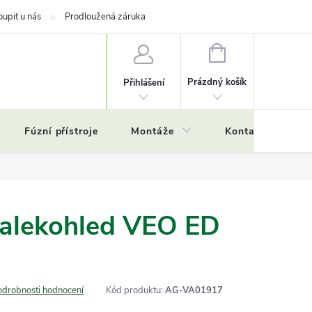
oupit u nás
Prodloužená záruka
NÁKUPNÍ
KOŠÍK
Prázdný košík
Přihlášení
Fúzní přístroje
Montáže
Kontakty
Č
alekohled VEO ED
odrobnosti hodnocení
Kód produktu:
AG-VA01917