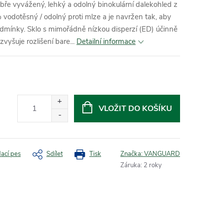
e vyvážený, lehký a odolný binokulární dalekohled z
vodotěsný / odolný proti mlze a je navržen tak, aby
odmínky. Sklo s mimořádně nízkou disperzí (ED) účinně
vyšuje rozlišení bare...
Detailní informace
VLOŽIT DO KOŠÍKU
dací pes
Sdílet
Tisk
Značka:
VANGUARD
Záruka
:
2 roky