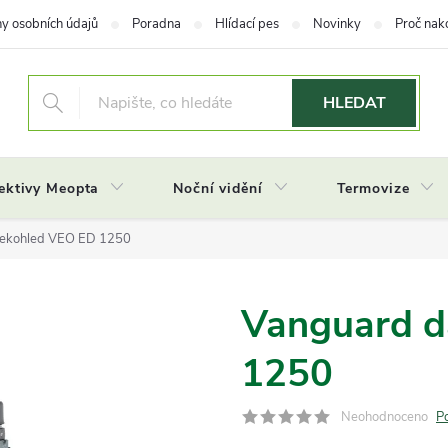
y osobních údajů
Poradna
Hlídací pes
Novinky
Proč nak
HLEDAT
ektivy Meopta
Noční vidění
Termovize
lekohled VEO ED 1250
Vanguard d
1250
Neohodnoceno
P