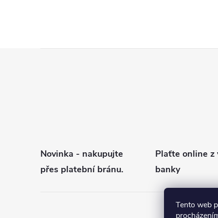
Z
á
p
a
t
í
Novinka - nakupujte
Plaťte online z 
přes platební bránu.
banky
Tento web p
procházením