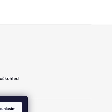
puškohled
ouhlasím