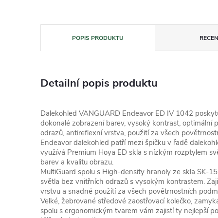
POPIS PRODUKTU
RECEN
Detailní popis produktu
Dalekohled VANGUARD Endeavor ED IV 1042 poskytující
dokonalé zobrazení barev, vysoký kontrast, optimální p
odrazů, antireflexní vrstva, použití za všech povětrnos
Endeavor dalekohled patří mezi špičku v řadě dalekoh
využívá Premium Hoya ED skla s nízkým rozptylem svě
barev a kvalitu obrazu.
MultiGuard spolu s High-density hranoly ze skla SK-15 
světla bez vnitřních odrazů s vysokým kontrastem. Zajis
vrstvu a snadné použití za všech povětrnostních podm
Velké, žebrované středové zaostřovací kolečko, zamyká
spolu s ergonomickým tvarem vám zajistí ty nejlepší poz