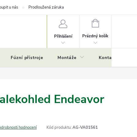
oupit u nás
Prodloužená záruka
NÁKUPNÍ
KOŠÍK
Prázdný košík
Přihlášení
Fúzní přístroje
Montáže
Kontakty
Č
alekohled Endeavor
odrobnosti hodnocení
Kód produktu:
AG-VA01561