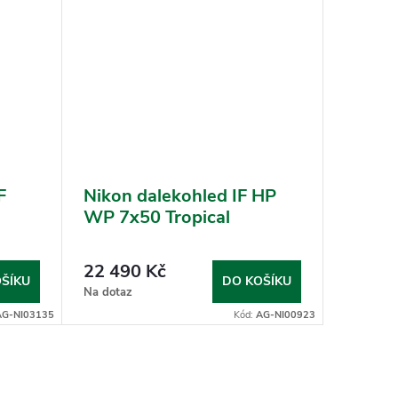
F
Nikon dalekohled IF HP
Nikon
WP 7x50 Tropical
7x42
22 490 Kč
59 99
ŠÍKU
DO KOŠÍKU
Na dotaz
Na dotaz
AG-NI03135
Kód:
AG-NI00923