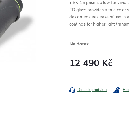
• SK-15 prisms allow for vivi
ED glass provides a true colo
design ensures ease of use in
coatings for higher light transm
Na dotaz
12 490 Kč
Měrná
cena:
Dotaz k produktu
Hlí