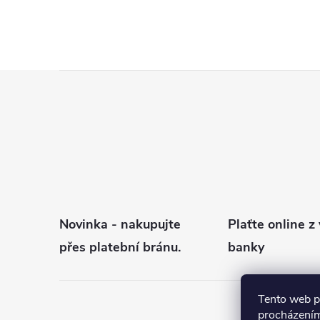
Z
á
p
a
t
í
Novinka - nakupujte
Plaťte online z 
přes platební bránu.
banky
Tento web p
procházením