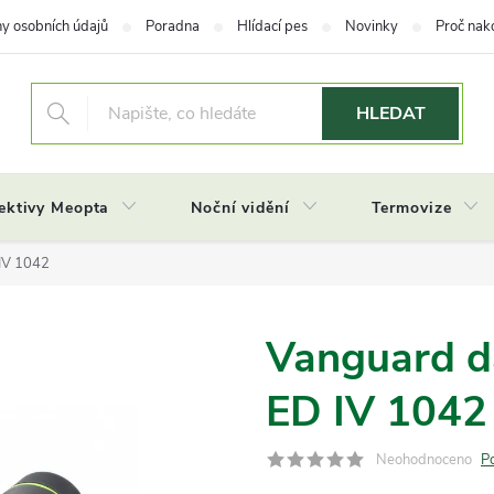
y osobních údajů
Poradna
Hlídací pes
Novinky
Proč nak
HLEDAT
ektivy Meopta
Noční vidění
Termovize
IV 1042
Vanguard d
ED IV 1042
Neohodnoceno
P