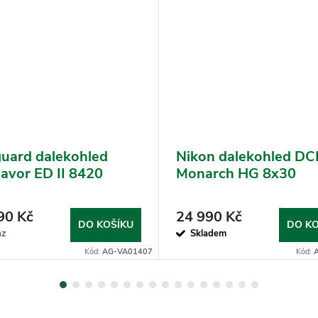
uard dalekohled
Nikon dalekohled DC
avor ED II 8420
Monarch HG 8x30
90 Kč
24 990 Kč
DO KOŠÍKU
DO KO
az
Skladem
Kód:
AG-VA01407
Kód: