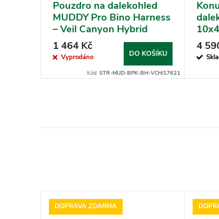
hled
Pouzdro na dalekohled
Konu
 WA
MUDDY Pro Bino Harness
dale
– Veil Canyon Hybrid
10x
1 464 Kč
4 59
KOŠÍKU
DO KOŠÍKU
Vyprodáno
Skl
d:
AG-FE00868
Kód:
STR-MUD-BPK-BH-VCH/17621
DOPRAVA ZDARMA
DOPR