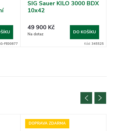
SIG Sauer KILO 3000 BDX
Nikon 
ní
10x42
WP 1
49 900 Kč
37 49
ŠÍKU
DO KOŠÍKU
Na dotaz
Na dotaz
G-FE00877
Kód:
345525
DOPRAVA ZDARMA
DOPRAV