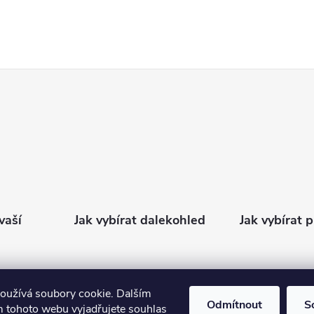
vaší
Jak vybírat dalekohled
Jak vybírat 
oužívá soubory cookie. Dalším
Odmítnout
S
 tohoto webu vyjadřujete souhlas