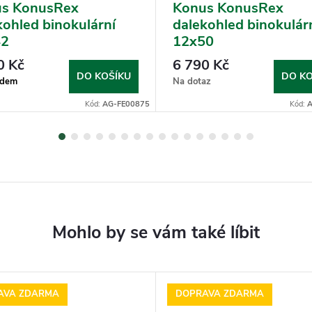
s KonusRex
Konus KonusRex
kohled binokulární
dalekohled binokulár
42
12x50
0 Kč
6 790 Kč
DO KOŠÍKU
DO KO
adem
Na dotaz
Kód:
AG-FE00875
Kód:
A
AVA ZDARMA
DOPRAVA ZDARMA