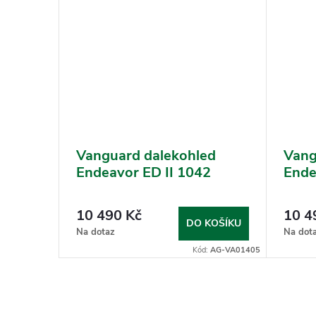
ed VEO
Vanguard dalekohled
Vang
Endeavor ED II 1042
Ende
10 490 Kč
10 4
KOŠÍKU
DO KOŠÍKU
Na dotaz
Na dot
:
AG-VA01834
Kód:
AG-VA01405