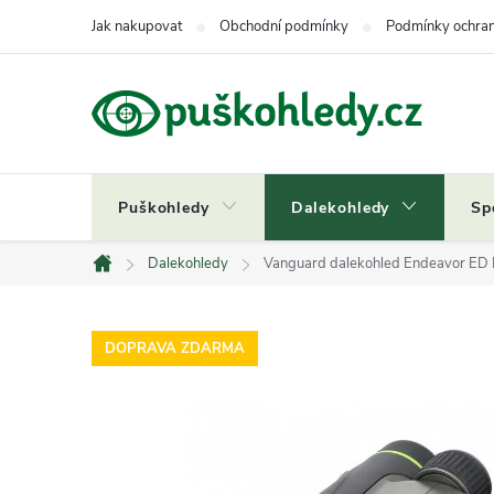
Přejít
Jak nakupovat
Obchodní podmínky
Podmínky ochran
na
obsah
Puškohledy
Dalekohledy
Sp
Dalekohledy
Vanguard dalekohled Endeavor ED 
Domů
DOPRAVA ZDARMA