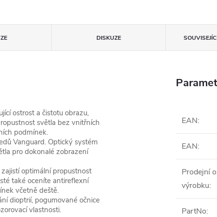
ZE
DISKUZE
SOUVISEJÍ
Paramet
 ostrost a čistotu obrazu,
EAN
:
ropustnost světla bez vnitřních
tních podmínek.
ledů Vanguard. Optický systém
EAN
:
tla pro dokonalé zobrazení
zajistí optimální propustnost
Prodejní 
té také oceníte antireflexní
výrobku
:
ínek včetně deště.
ní dioptrií, pogumované očnice
orovací vlastnosti.
PartNo
: