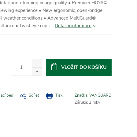
d detail and dtunning image quality • Premium HOYA©
r viewing experience • New ergonomic, open-bridge
 all weather conditions • Advanced MultiGuard®
ittance • Twist eye cups ...
Detailní informace
VLOŽIT DO KOŠÍKU
dací pes
Sdílet
Tisk
Značka:
VANGUARD
Záruka
:
2 roky