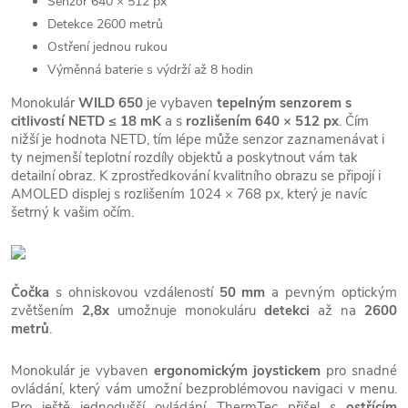
Senzor 640 × 512 px
Detekce 2600 metrů
Ostření jednou rukou
Výměnná baterie s výdrží až 8 hodin
Monokulár
WILD 650
je vybaven
tepelným senzorem s
citlivostí NETD ≤ 18 mK
a s
rozlišením 640 × 512 px
. Čím
nižší je hodnota NETD, tím lépe může senzor zaznamenávat i
ty nejmenší teplotní rozdíly objektů a poskytnout vám tak
detailní obraz. K zprostředkování kvalitního obrazu se připojí i
AMOLED displej s rozlišením 1024 × 768 px, který je navíc
šetrný k vašim očím.
Čočka
s ohniskovou vzdáleností
50 mm
a pevným optickým
zvětšením
2,8x
umožnuje monokuláru
detekci
až na
2600
metrů
.
Monokulár je vybaven
ergonomickým joystickem
pro snadné
ovládání, který vám umožní bezproblémovou navigaci v menu.
Pro ještě jednodušší ovládání ThermTec přišel s
ostřícím