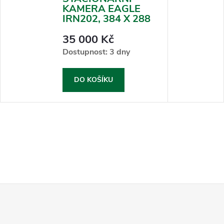
KAMERA EAGLE
IRN202, 384 X 288
35 000 Kč
Dostupnost: 3 dny
DO KOŠÍKU
Z
á