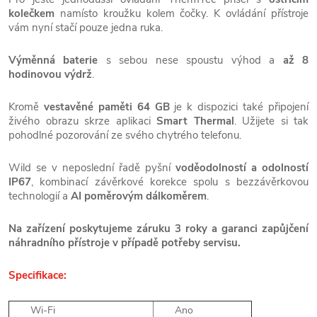
kolečkem
namísto kroužku kolem čočky. K ovládání přístroje
vám nyní stačí pouze jedna ruka.
Výměnná baterie
s sebou nese spoustu výhod a
až 8
hodinovou výdrž
.
Kromě
vestavěné paměti 64 GB
je k dispozici také připojení
živého obrazu skrze aplikaci
Smart Thermal
. Užijete si tak
pohodlné pozorování ze svého chytrého telefonu.
Wild se v neposlední řadě pyšní
voděodolností a odolností
IP67
, kombinací závěrkové korekce spolu s bezzávěrkovou
technologií a
AI poměrovým dálkoměrem
.
Na zařízení poskytujeme záruku 3 roky a garanci zapůjčení
náhradního přístroje v případě potřeby servisu.
Specifikace:
Wi-Fi
Ano