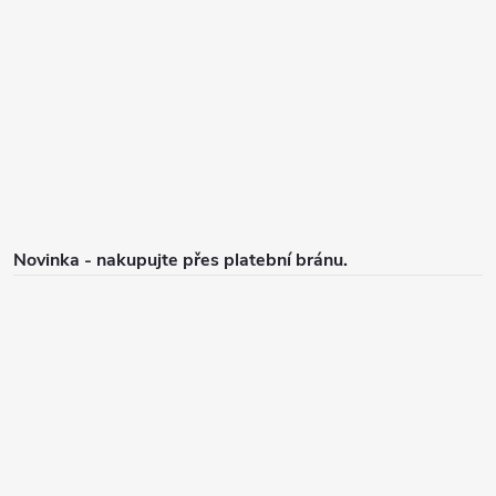
p
a
t
í
Novinka - nakupujte přes platební bránu.