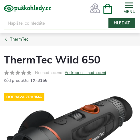
Přejít
NÁKUPNÍ
KOŠÍK
na
obsah
HLEDAT
ThermTec
ThermTec Wild 650
Neohodnoceno
Podrobnosti hodnocení
Kód produktu:
TX-3156
DOPRAVA ZDARMA