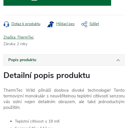
Dotaz k produktu
Hlídací pes
Sdílet
Značka:
ThermTec
Záruka
:
2 roky
Popis produktu
Detailní popis produktu
ThermTec Wild přináší doslova divoké technologie! Tento
termovizní monokulár s neuvěřitelnou teplotní citlivostí senzoru
vás oslní nejen detailním obrazem, ale také jednoduchým
použitím.
Teplotní citlivost ≤ 18 mK