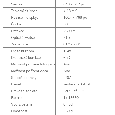
Senzor
640 × 512 px
Teplotní citlivost
< 18 mK
Rozlišení displeje
1024 × 768 px
Čočka
50 mm
Detekce
2600 m
Optické zvětšení
2,8x
Zorné pole
8,8° × 7,0°
Digitální zoom
1-4x
Dioptrická korekce
±5D
Možnost pořízení fotografie
Ano
Možnost pořízení videa
Ano
Stupeň ochrany
IP67
Paměť
vestavěná, 64 GB
Provozní teplota
-20°C až 55°C
Baterie
1x 18650
Výdrž baterie
8 hod.
Hmotnost
550 g