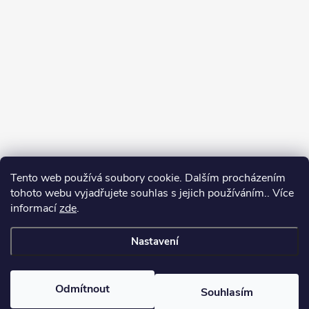
Tento web používá soubory cookie. Dalším procházením
Jak vybírat puškohled
tohoto webu vyjadřujete souhlas s jejich používáním.. Více
informací
zde
.
Nastavení
Copyright 2026
puškohledy.cz
. Všechna práva vyhrazena.
Odmítnout
Souhlasím
Vytvořil Shoptet