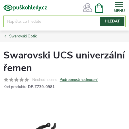
Přejít
NÁKUPNÍ
KOŠÍK
na
obsah
HLEDAT
Swarovski Optik
Swarovski UCS univerzální
řemen
Neohodnoceno
Podrobnosti hodnocení
Kód produktu:
DF-Z739-0981