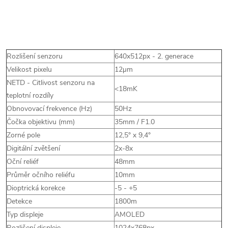
Rozlišení senzoru
640x512px - 2. generace
Velikost pixelu
12µm
NETD - Citlivost senzoru na
<18mK
teplotní rozdíly
Obnovovací frekvence (Hz)
50Hz
Čočka objektivu (mm)
35mm / F1.0
Zorné pole
12,5° x 9,4°
Digitální zvětšení
2x-8x
Oční reliéf
48mm
Průměr očního reliéfu
10mm
Dioptrická korekce
-5 - +5
Detekce
1800m
Typ displeje
AMOLED
Rozlišení displeje
1024x768px