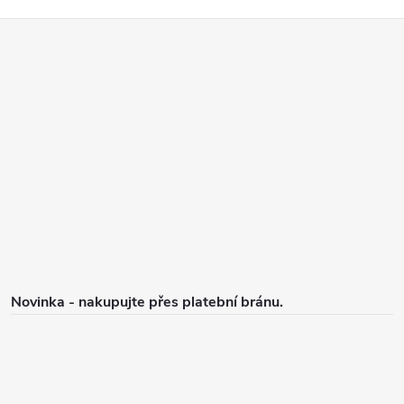
Z
á
p
a
t
í
Novinka - nakupujte přes platební bránu.