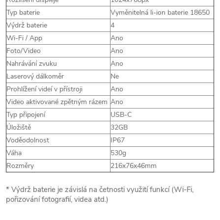
Typ baterie
Vyměnitelná li-ion baterie 18650
Výdrž baterie
4
Wi-Fi / App
Ano
Foto/Video
Ano
Nahrávání zvuku
Ano
Laserový dálkoměr
Ne
Prohlížení videí v přístroji
Ano
Video aktivované zpětným rázem
Ano
Typ připojení
USB-C
Úložiště
32GB
Voděodolnost
IP67
Váha
530g
Rozměry
216x76x46mm
* Výdrž baterie je závislá na četnosti využití funkcí (Wi-Fi,
pořizování fotografií, videa atd.)