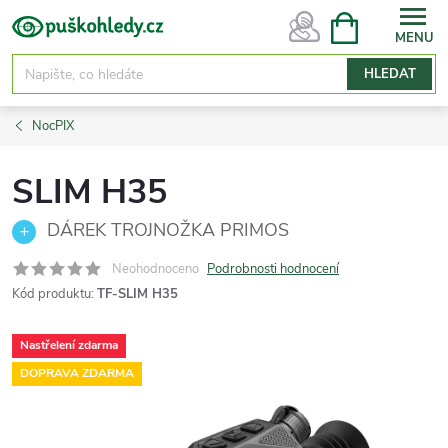
Přejít
NÁKUPNÍ
KOŠÍK
na
obsah
HLEDAT
NocPIX
SLIM H35
DÁREK TROJNOŽKA PRIMOS
Neohodnoceno
Podrobnosti hodnocení
Kód produktu:
TF-SLIM H35
Nastřelení zdarma
DOPRAVA ZDARMA