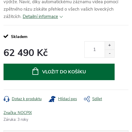
výdrže. Navíc, díky automatickému záznamu videa pomocí
zpětného rázu získáte přehled o všech vašich loveckých
zážitcích.
Detailní informace
Skladem
62 490 Kč
Měrná
cena:
VLOŽIT DO KOŠÍKU
Dotaz k produktu
Hlídací pes
Sdílet
Značka:
NOCPIX
Záruka
:
3 roky