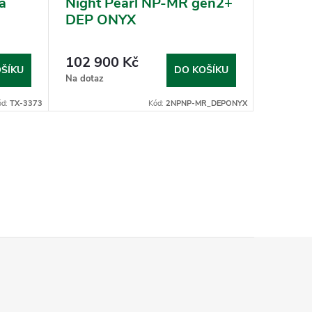
a
Night Pearl NP-MR gen2+
Night 
DEP ONYX
premi
102 900 Kč
154 9
ŠÍKU
DO KOŠÍKU
Na dotaz
Na objed
ód:
TX-3373
Kód:
2NPNP-MR_DEPONYX