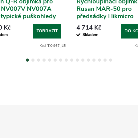
n Q-R objímka pro
Rychloupínací objímk
d NV007V NV007A
Rusan MAR-50 pro
atypické puškohledy
předsádky Hikmicro
ovski, Zeiss, Leica)
Thunder 2.0, 3.0 a
0 Kč
4 714 Kč
ost objímky: Leica
ThermTec Hunt
ZOBRAZIT
DO KO
adem
Skladem
us gen 2
Kód:
TX-967_LEI
K