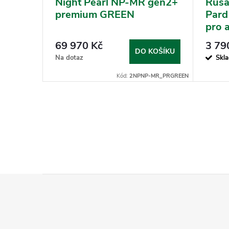
ptér
Night Pearl NP-MR gen2+
Rusa
s
premium GREEN
Par
pro 
(Swar
69 970 Kč
3 79
Velik
KOŠÍKU
DO KOŠÍKU
Na dotaz
Skl
Magn
Kód:
TX-1170
Kód:
2NPNP-MR_PRGREEN
Z
á
p