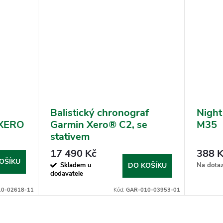
Balistický chronograf
Night
 XERO
Garmin Xero® C2, se
M35
stativem
17 490 Kč
388 K
OŠÍKU
Skladem u
Na dota
DO KOŠÍKU
dodavatele
0-02618-11
Kód:
GAR-010-03953-01