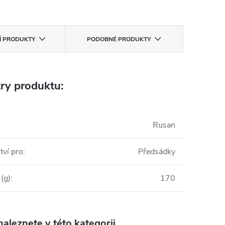
CÍ PRODUKTY
PODOBNÉ PRODUKTY
ry produktu:
Rusan
tví pro
:
Předsádky
(g)
:
170
aleznete v této kategorii