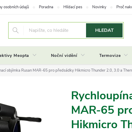
y osobních údajů
Poradna
Hlídací pes
Novinky
Proč nak
HLEDAT
ektivy Meopta
Noční vidění
Termovize
nací objímka Rusan MAR-65 pro předsádky Hikmicro Thunder 2.0, 3.0 a The
Rychloupín
MAR-65 pro
Hikmicro Th