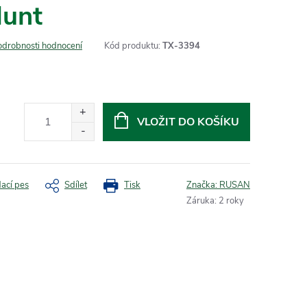
unt
odrobnosti hodnocení
Kód produktu:
TX-3394
VLOŽIT DO KOŠÍKU
dací pes
Sdílet
Tisk
Značka:
RUSAN
Záruka
:
2 roky