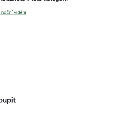
í noční vidění
oupit