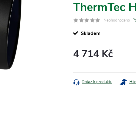
ThermTec H
Neohodnoceno
P
Skladem
4 714 Kč
Měrná
cena:
Dotaz k produktu
Hlí