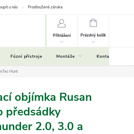
oupit u nás
Prodloužená záruka
NÁKUPNÍ
KOŠÍK
Prázdný košík
Přihlášení
Fúzní přístroje
Montáže
Kontakty
Č
rmTec Hunt
ací objímka Rusan
 předsádky
under 2.0, 3.0 a