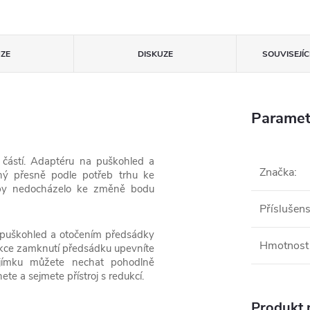
ZE
DISKUZE
SOUVISEJÍ
Paramet
částí. Adaptéru na puškohled a
Značka
:
ý přesně podle potřeb trhu ke
by nedocházelo ke změně bodu
Příslušens
 puškohled a otočením předsádky
Hmotnost 
kce zamknutí předsádku upevníte
bjímku můžete nechat pohodlně
e a sejmete přístroj s redukcí.
Produkt n