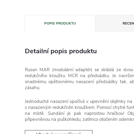
POPIS PRODUKTU
RECEN
Detailní popis produktu
Rusan MAR (modulární adaptér) se skládá ze dvou 
redukčního kroužku MCR na předsádku. Je navržen
snadnému opětovnému nasazení předsádky tak, a
zásahu.
Jednoduché nasazení spočívá v upevnění objímky na
s nasazeným redukčním kroužkem. Pomocí chytré fun
na místě. Sundání je pak naprostou hračkou! O
připevněnou na puškohledu, zatímco otočením odemknet