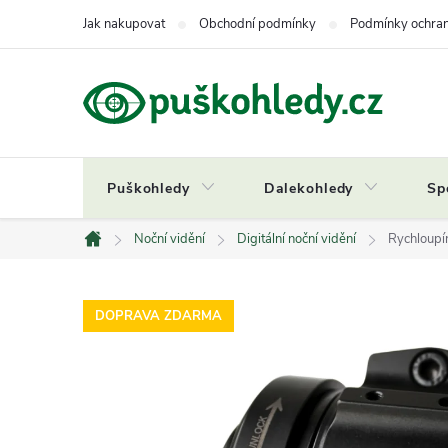
Přejít
Jak nakupovat
Obchodní podmínky
Podmínky ochran
na
obsah
Puškohledy
Dalekohledy
Sp
Noční vidění
Digitální noční vidění
Rychloupí
Domů
DOPRAVA ZDARMA