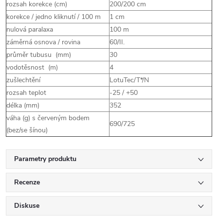
rozsah korekce (cm)
200/200 cm
korekce / jedno kliknutí / 100 m
1 cm
nulová paralaxa
100 m
záměrná osnova / rovina
60/II.
průměr tubusu (mm)
30
vodotěsnost (m)
4
zušlechtění
LotuTec/T*/N
rozsah teplot
-25 / +50
délka (mm)
352
váha (g) s červeným bodem
690/725
(bez/se šínou)
Parametry produktu
Recenze
Diskuse