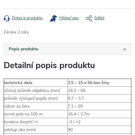
Dotaz k produktu
Hlídací pes
Sdílet
Záruka
:
2 roky
Popis produktu
Detailní popis produktu
technická data
2,5 – 15 x 56 bez šíny
účinný průměr objektivu (mm)
24,3 – 56
průměr výstupní pupily (mm)
9,7 – 3,7
výkon za šera
7,1 - 29
zorné pole na 100 m
16,4 – 2,7m
korekce dioptrií +/-
-3 / +2
odstup oka (mm)
90