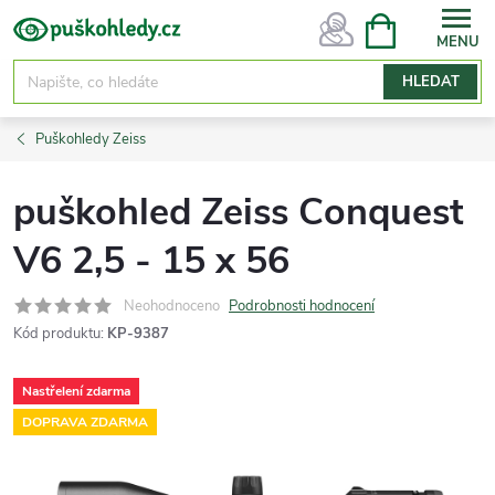
Přejít
NÁKUPNÍ
KOŠÍK
na
obsah
HLEDAT
Puškohledy Zeiss
puškohled Zeiss Conquest
V6 2,5 - 15 x 56
Neohodnoceno
Podrobnosti hodnocení
Kód produktu:
KP-9387
Nastřelení zdarma
DOPRAVA ZDARMA