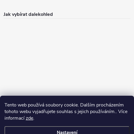
Jak vybírat dalekohled
Tento web používá soubory cookie. Dalším procházením
Jak vybírat puškohled
tohoto webu vyjadřujete souhlas s jejich používáním.. Více
informací
zde
.
Nastavení