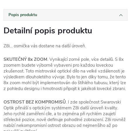
Popis produktu
Detailní popis produktu
Z8i… osmička vás dostane na další úroveň.
SKUTEČNÝ 8x ZOOM
. Vynikající zorné pole, více detailů. S 8x
zoomem budete výborně vybaveni pro každou loveckou
zkušenost. Toto mistrovské optické dílo na velké vzdálenosti je
výsledkem dlouholetého vývoje. Bylo to jen díky tomu, že tento
8x zoom mohl být implementován do štíhlého tubusu, který lze
z pohledu designu i hmotnosti připojit k jakékoli lovecké zbrani.
OSTROST BEZ KOMPROMISŮ
. I zde společnost Swarovski
Optik přináší s optickým systémem Z8i další úroveň kvality.
Jeho rychlé zaměření cíle, a to zejména při rychlém zaujetí
střelecké pozice, nově definuje pohodlné zobrazení. Z8i rovněž
nabízí nekompromisní ostrost obrazu od nejmenšího až po