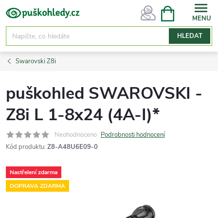
Přejít
NÁKUPNÍ
KOŠÍK
na
obsah
HLEDAT
Swarovski Z8i
puškohled SWAROVSKI -
Z8i L 1-8x24 (4A-I)*
Neohodnoceno
Podrobnosti hodnocení
Kód produktu:
Z8-A48U6E09-0
Nastřelení zdarma
DOPRAVA ZDARMA