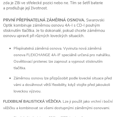
zda je Z8i ve střelecké pozici nebo ne. Tím se šetří baterie
a prodlužuje její životnost.
PRVNÍ PŘEPÍNATELNÁ ZÁMĚRNÁ OSNOVA.
Swarovski
Optik kombinuje záměrnou osnovu 4A-I s CD-I pouhým
stisknutím tlačítka. Je to dokonalé, pokud chcete záměrnou
osnovu upravit při různých loveckých situacích.
Přepínatelná záměrná osnova. Vyvinuta nová záměrná
osnova FLEXCHANGE 4A-IF speciálně určená pro naháňku.
Osvětlovací prstenec lze zapnout a vypnout stisknutím
tlačítka.
Záměrnou osnovu lze přizpůsobit podle lovecké situace před
vámi a dosáhnout větší flexibility, když stojíte před jakoukoli
loveckou výzvou.
FLEXIBILNÍ BALISTICKÁ VĚŽIČKA
. Lze ji použít jako vrchní i boční
věžičku a kombinovat se všemi dostupnými záměrnými osnovami.