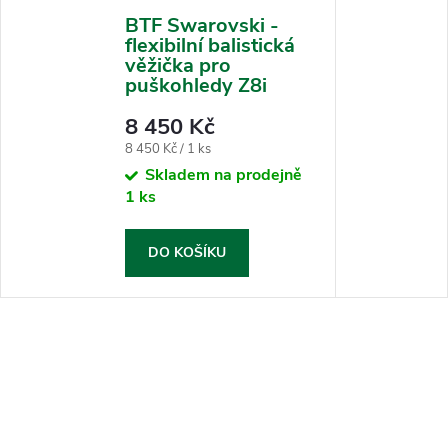
BTF Swarovski -
flexibilní balistická
věžička pro
puškohledy Z8i
8 450 Kč
Měrná
8 450 Kč / 1 ks
cena:
Skladem na prodejně
1 ks
DO KOŠÍKU