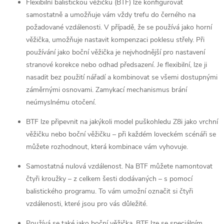
Flexibilní balistickou věžičku (BTF) lze konfigurovat
samostatně a umožňuje vám vždy trefu do černého na
požadované vzdálenosti. V případě, že se používá jako horní
věžička, umožňuje nastavit kompenzaci poklesu střely. Při
používání jako boční věžička je nejvhodnější pro nastavení
stranové korekce nebo odhad předsazení. Je flexibilní, lze ji
nasadit bez použití nářadí a kombinovat se všemi dostupnými
záměrnými osnovami. Zamykací mechanismus brání
neúmyslnému otočení.
BTF lze připevnit na jakýkoli model puškohledu Z8i jako vrchní
věžičku nebo boční věžičku – při každém loveckém scénáři se
můžete rozhodnout, která kombinace vám vyhovuje.
Samostatná nulová vzdálenost. Na BTF můžete namontovat
čtyři kroužky – z celkem šesti dodávaných – s pomocí
balistického programu. To vám umožní označit si čtyři
vzdálenosti, které jsou pro vás důležité.
Používá se také jako boční věžička. BTF lze se speciálním