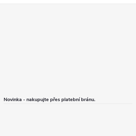
Z
á
p
a
t
í
Novinka - nakupujte přes platební bránu.