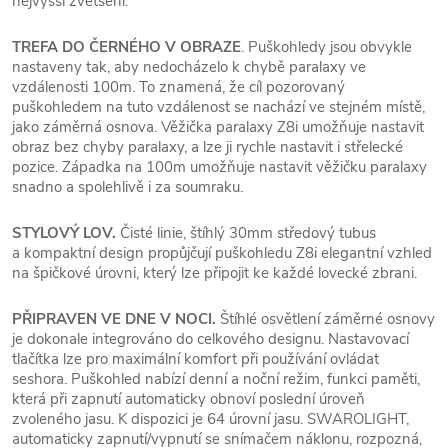
nejvyšší zvětšení.
TREFA DO ČERNÉHO V OBRAZE
. Puškohledy jsou obvykle
nastaveny tak, aby nedocházelo k chybě paralaxy ve
vzdálenosti 100m. To znamená, že cíl pozorovaný
puškohledem na tuto vzdálenost se nachází ve stejném místě,
jako záměrná osnova. Věžička paralaxy Z8i umožňuje nastavit
obraz bez chyby paralaxy, a lze ji rychle nastavit i střelecké
pozice. Západka na 100m umožňuje nastavit věžičku paralaxy
snadno a spolehlivě i za soumraku.
STYLOVÝ LOV.
Čisté linie, štíhlý 30mm středový tubus
a kompaktní design propůjčují puškohledu Z8i elegantní vzhled
na špičkové úrovni, který lze připojit ke každé lovecké zbrani.
PŘIPRAVEN VE DNE V NOCI.
Štíhlé osvětlení záměrné osnovy
je dokonale integrováno do celkového designu. Nastavovací
tlačítka lze pro maximální komfort při používání ovládat
seshora. Puškohled nabízí denní a noční režim, funkci paměti,
která při zapnutí automaticky obnoví poslední úroveň
zvoleného jasu. K dispozici je 64 úrovní jasu. SWAROLIGHT,
automaticky zapnutí/vypnutí se snímačem náklonu, rozpozná,