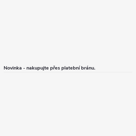
a
t
í
Novinka - nakupujte přes platební bránu.