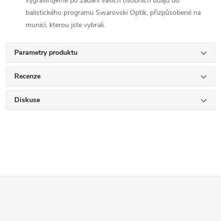
vygravírujeme po zadání vašich osobních údajů do
balistického programu Swarovski Optik, přizpůsobené na
munici, kterou jste vybrali.
Parametry produktu
Recenze
Diskuse
Z
á
p