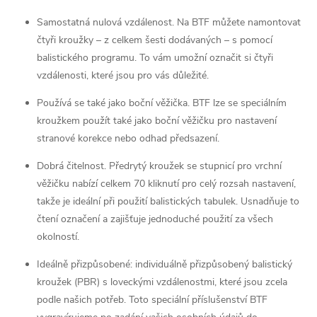
Samostatná nulová vzdálenost. Na BTF můžete namontovat
čtyři kroužky – z celkem šesti dodávaných – s pomocí
balistického programu. To vám umožní označit si čtyři
vzdálenosti, které jsou pro vás důležité.
Používá se také jako boční věžička. BTF lze se speciálním
kroužkem použít také jako boční věžičku pro nastavení
stranové korekce nebo odhad předsazení.
Dobrá čitelnost. Předrytý kroužek se stupnicí pro vrchní
věžičku nabízí celkem 70 kliknutí pro celý rozsah nastavení,
takže je ideální při použití balistických tabulek. Usnadňuje to
čtení označení a zajišťuje jednoduché použití za všech
okolností.
Ideálně přizpůsobené: individuálně přizpůsobený balistický
kroužek (PBR) s loveckými vzdálenostmi, které jsou zcela
podle našich potřeb. Toto speciální příslušenství BTF