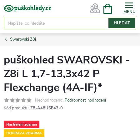
Přejít
NÁKUPNÍ
KOŠÍK
na
obsah
HLEDAT
Swarovski Z8i
puškohled SWAROVSKI -
Z8i L 1,7-13,3x42 P
Flexchange (4A-IF)*
Neohodnoceno
Podrobnosti hodnocení
Kód produktu:
Z8-A48U6E43-0
Nastřelení zdarma
DOPRAVA ZDARMA