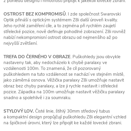
z pohledu designu i hmotnosti připojit k jakékoli lovecké zbrani.
OSTROST BEZ KOMPROMISŮ
. I zde společnost Swarovski
Optik přináší s optickým systémem Z8i další úroveň kvality.
Jeho rychlé zaměření cíle, a to zejména při rychlém zaujetí
střelecké pozice, nově definuje pohodlné zobrazení. Z8i rovněž
nabízí nekompromisní ostrost obrazu od nejmenšího až po
nejvyšší zvětšení.
TREFA DO ČERNÉHO V OBRAZE
. Puškohledy jsou obvykle
nastaveny tak, aby nedocházelo k chybě paralaxy ve
vzdálenosti 100m. To znamená, že cíl pozorovaný
puškohledem na tuto vzdálenost se nachází ve stejném místě,
jako záměrná osnova. Věžička paralaxy Z8i umožňuje nastavit
obraz bez chyby paralaxy, a lze ji rychle nastavit i střelecké
pozice. Západka na 100m umožňuje nastavit věžičku paralaxy
snadno a spolehlivě i za soumraku.
STYLOVÝ LOV.
Čisté linie, štíhlý 30mm středový tubus
a kompaktní design propůjčují puškohledu Z8i elegantní vzhled
na špičkové úrovni, který lze připojit ke každé lovecké zbrani.