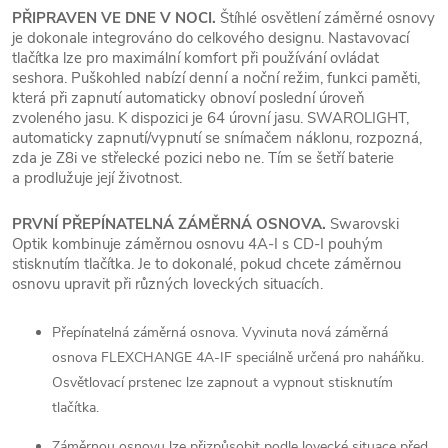
PŘIPRAVEN VE DNE V NOCI.
Štíhlé osvětlení záměrné osnovy
je dokonale integrováno do celkového designu. Nastavovací
tlačítka lze pro maximální komfort při používání ovládat
seshora. Puškohled nabízí denní a noční režim, funkci paměti,
která při zapnutí automaticky obnoví poslední úroveň
zvoleného jasu. K dispozici je 64 úrovní jasu. SWAROLIGHT,
automaticky zapnutí/vypnutí se snímačem náklonu, rozpozná,
zda je Z8i ve střelecké pozici nebo ne. Tím se šetří baterie
a prodlužuje její životnost.
PRVNÍ PŘEPÍNATELNÁ ZÁMĚRNÁ OSNOVA.
Swarovski
Optik kombinuje záměrnou osnovu 4A-I s CD-I pouhým
stisknutím tlačítka. Je to dokonalé, pokud chcete záměrnou
osnovu upravit při různých loveckých situacích.
Přepínatelná záměrná osnova. Vyvinuta nová záměrná
osnova FLEXCHANGE 4A-IF speciálně určená pro naháňku.
Osvětlovací prstenec lze zapnout a vypnout stisknutím
tlačítka.
Záměrnou osnovu lze přizpůsobit podle lovecké situace před