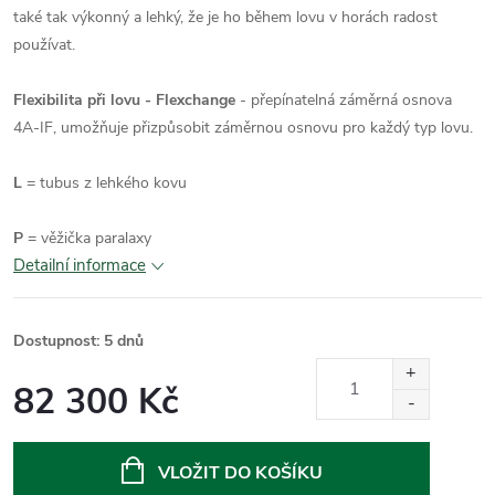
také tak výkonný a lehký, že je ho během lovu v horách radost
používat.
Flexibilita při lovu - Flexchange
- přepínatelná záměrná osnova
4A-IF, umožňuje přizpůsobit záměrnou osnovu pro každý typ lovu.
L
= tubus z lehkého kovu
P
= věžička paralaxy
Detailní informace
Dostupnost: 5 dnů
82 300 Kč
Měrná
cena:
VLOŽIT DO KOŠÍKU