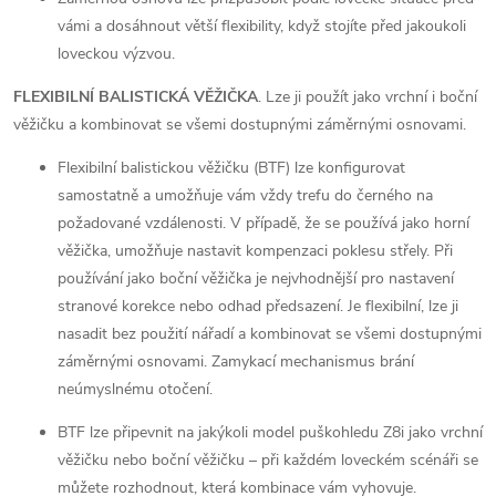
vámi a dosáhnout větší flexibility, když stojíte před jakoukoli
loveckou výzvou.
FLEXIBILNÍ BALISTICKÁ VĚŽIČKA
. Lze ji použít jako vrchní i boční
věžičku a kombinovat se všemi dostupnými záměrnými osnovami.
Flexibilní balistickou věžičku (BTF) lze konfigurovat
samostatně a umožňuje vám vždy trefu do černého na
požadované vzdálenosti. V případě, že se používá jako horní
věžička, umožňuje nastavit kompenzaci poklesu střely. Při
používání jako boční věžička je nejvhodnější pro nastavení
stranové korekce nebo odhad předsazení. Je flexibilní, lze ji
nasadit bez použití nářadí a kombinovat se všemi dostupnými
záměrnými osnovami. Zamykací mechanismus brání
neúmyslnému otočení.
BTF lze připevnit na jakýkoli model puškohledu Z8i jako vrchní
věžičku nebo boční věžičku – při každém loveckém scénáři se
můžete rozhodnout, která kombinace vám vyhovuje.