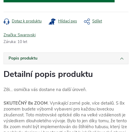
Dotaz k produktu
Hlídací pes
Sdílet
Značka:
Swarovski
Záruka
:
10 let
Popis produktu
Detailní popis produktu
Z8i… osmička vás dostane na další úroveň.
SKUTEČNÝ 8x ZOOM
. Vynikající zorné pole, více detailů. S 8x
zoomem budete výborně vybaveni pro každou loveckou
zkušenost. Toto mistrovské optické dílo na velké vzdálenosti je
výsledkem dlouholetého vývoje. Bylo to jen díky tomu, že tento
8x zoom mohl být implementován do štíhlého tubusu, který lze