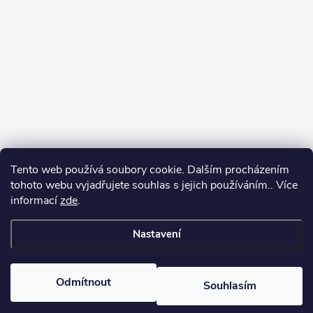
Tento web používá soubory cookie. Dalším procházením
Jak vybírat puškohled
tohoto webu vyjadřujete souhlas s jejich používáním.. Více
informací
zde
.
Nastavení
Copyright 2026
puškohledy.cz
. Všechna práva vyhrazena.
Odmítnout
Souhlasím
Vytvořil Shoptet