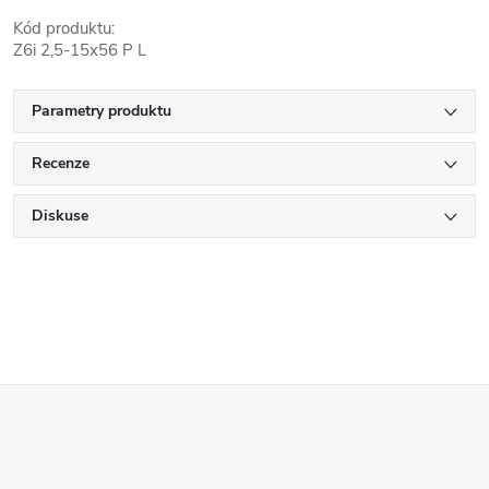
Kód produktu:
Z6i 2,5-15x56 P L
Parametry produktu
Recenze
Diskuse
Z
á
p