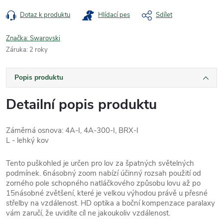
Dotaz k produktu
Hlídací pes
Sdílet
Značka:
Swarovski
Záruka
:
2 roky
Popis produktu
Detailní popis produktu
Záměrná osnova: 4A-I, 4A-300-I, BRX-I
L - lehký kov
Tento puškohled je určen pro lov za špatných světelných
podmínek. 6násobný zoom nabízí účinný rozsah použití od
zorného pole schopného natláčkového způsobu lovu až po
15násobné zvětšení, které je velkou výhodou právě u přesné
střelby na vzdálenost. HD optika a boční kompenzace paralaxy
vám zaručí, že uvidíte cíl ne jakoukoliv vzdálenost.