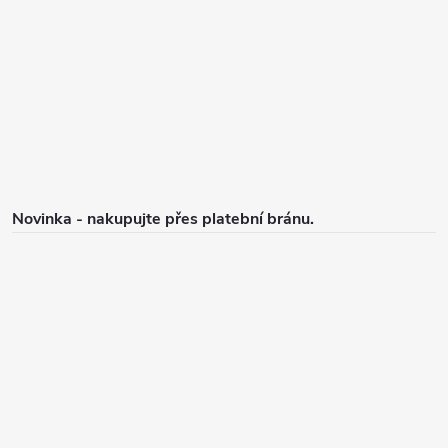
a
t
í
Novinka - nakupujte přes platební bránu.