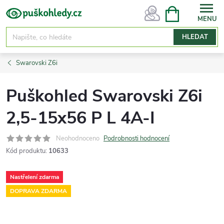
Přejít
NÁKUPNÍ
KOŠÍK
na
obsah
HLEDAT
Swarovski Z6i
Puškohled Swarovski Z6i
2,5-15x56 P L 4A-I
Neohodnoceno
Podrobnosti hodnocení
Kód produktu:
10633
Nastřelení zdarma
DOPRAVA ZDARMA