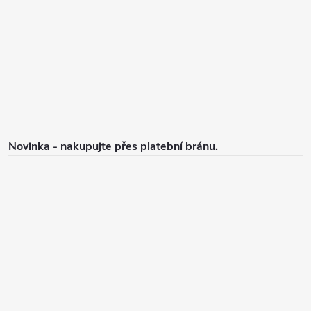
a
t
í
Novinka - nakupujte přes platební bránu.