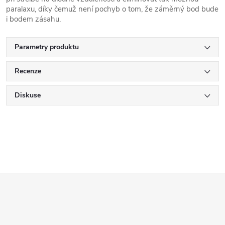
paralaxu, díky čemuž není pochyb o tom, že záměrný bod bude
i bodem zásahu.
Parametry produktu
Recenze
Diskuse
Z
á
p