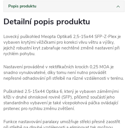
Popis produktu
Detailní popis produktu
Lovecký puškohled Meopta Optika6 2,5-15x44 SFP-Z-Plex je
vybaven krytými věžičkami pro korekci vlivu větru a výšky,
jejichž robustní kryt zabraňuje nechtěné změně nastavení při
rychlém pohybu.
Nastavení prováděné v rektifikačních krocích 0,25 MOA je
snadno vynulovatelné, díky tomu není nutno provádět
nepřesné odhadování při střelbě na různé vzdálenosti v terénu.
Puškohled 2.5-15x44 Optika 6, který je vybaven záměrnými
kříži v druhé ohniskové rovině (SFP), přičemž součástí jeho
standardního vybavení je také vícepolohová páčka ovládající
prstenec pro rychlou změnu zvětšení.
Funkce nastavování paralaxy umožňuje střelci přesně zaostřit
při střelbě na dlouhé vzdálenosti a eliminovat tak možnou