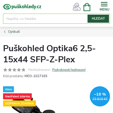
Přejít
NÁKUPNÍ
KOŠÍK
na
obsah
HLEDAT
Optika6
Puškohled Optika6 2,5-
15x44 SFP-Z-Plex
Neohodnoceno
Podrobnosti hodnocení
Kód produktu:
MEO-1027165
Akce
–18 %
Nastřelení zdarma
15 816 Kč
DOPRAVA ZDARMA