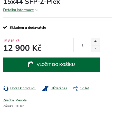
15x44 SFP-Z-Plex
Detailní informace
Skladem u dodavatele
15 816 Kč
12 900 Kč
Měrná
cena:
VLOŽIT DO KOŠÍKU
Dotaz k produktu
Hlídací pes
Sdílet
Značka:
Meopta
Záruka
:
10 let