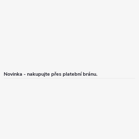
p
a
t
í
Novinka - nakupujte přes platební bránu.