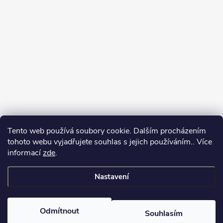
Tento web používá soubory cookie. Dalším procházením
Jak vybírat puškohled
tohoto webu vyjadřujete souhlas s jejich používáním.. Více
informací
zde
.
Nastavení
Copyright 2026
puškohledy.cz
. Všechna práva vyhrazena.
Odmítnout
Souhlasím
Vytvořil Shoptet