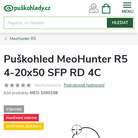
Přejít
NÁKUPNÍ
KOŠÍK
na
obsah
HLEDAT
MeoHunter R5
Puškohled MeoHunter R5
4-20x50 SFP RD 4C
Neohodnoceno
Podrobnosti hodnocení
Kód produktu:
MEO-1080188
Výprodej
Nastřelení zdarma
DOPRAVA ZDARMA