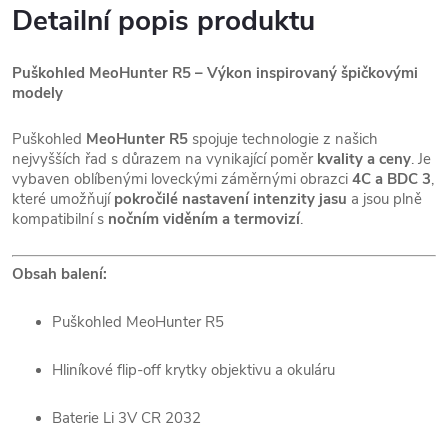
Detailní popis produktu
Puškohled MeoHunter R5 – Výkon inspirovaný špičkovými
modely
Puškohled
MeoHunter R5
spojuje technologie z našich
nejvyšších řad s důrazem na vynikající poměr
kvality a ceny
. Je
vybaven oblíbenými loveckými záměrnými obrazci
4C a BDC 3
,
které umožňují
pokročilé nastavení intenzity jasu
a jsou plně
kompatibilní s
nočním viděním a termovizí
.
Obsah balení:
Puškohled MeoHunter R5
Hliníkové flip-off krytky objektivu a okuláru
Baterie Li 3V CR 2032