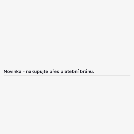
p
a
t
í
Novinka - nakupujte přes platební bránu.