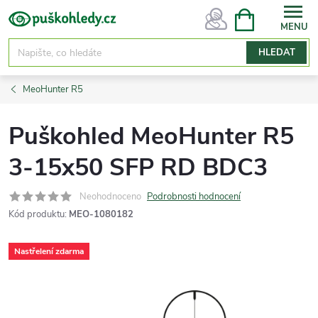
Přejít
NÁKUPNÍ
KOŠÍK
na
obsah
HLEDAT
MeoHunter R5
Puškohled MeoHunter R5
3-15x50 SFP RD BDC3
Neohodnoceno
Podrobnosti hodnocení
Kód produktu:
MEO-1080182
Nastřelení zdarma