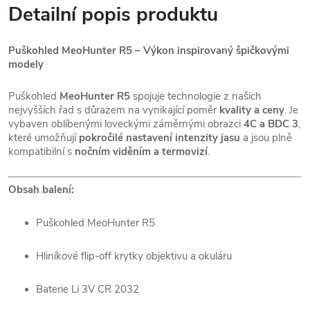
Detailní popis produktu
Puškohled MeoHunter R5 – Výkon inspirovaný špičkovými
modely
Puškohled
MeoHunter R5
spojuje technologie z našich
nejvyšších řad s důrazem na vynikající poměr
kvality a ceny
. Je
vybaven oblíbenými loveckými záměrnými obrazci
4C a BDC 3
,
které umožňují
pokročilé nastavení intenzity jasu
a jsou plně
kompatibilní s
nočním viděním a termovizí
.
Obsah balení:
Puškohled MeoHunter R5
Hliníkové flip-off krytky objektivu a okuláru
Baterie Li 3V CR 2032