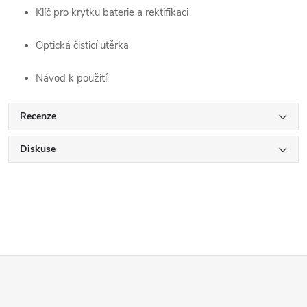
Klíč pro krytku baterie a rektifikaci
Optická čisticí utěrka
Návod k použití
Recenze
Diskuse
Z
á