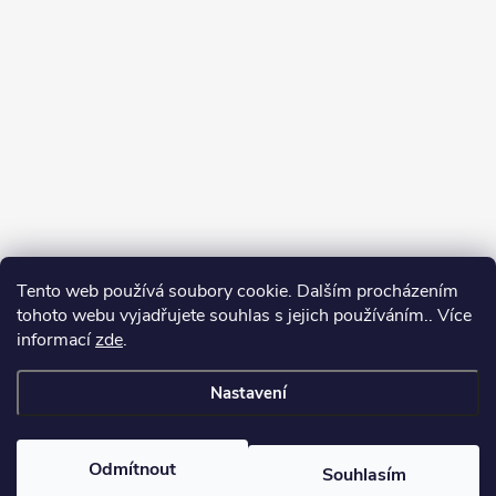
Tento web používá soubory cookie. Dalším procházením
Jak vybírat puškohled
tohoto webu vyjadřujete souhlas s jejich používáním.. Více
informací
zde
.
Nastavení
Copyright 2026
puškohledy.cz
. Všechna práva vyhrazena.
Odmítnout
Souhlasím
Vytvořil Shoptet