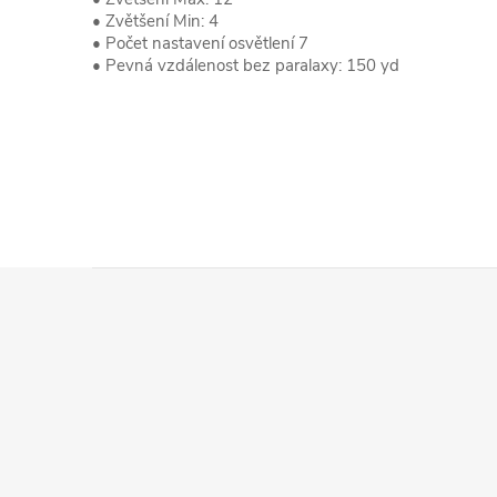
• Zvětšení Min: 4
• Počet nastavení osvětlení 7
• Pevná vzdálenost bez paralaxy: 150 yd
Z
á
p
a
t
í