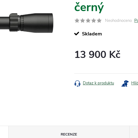
černý
Neohodnoceno
P
Skladem
13 900 Kč
Měrná
cena:
Dotaz k produktu
Hlí
RECENZE