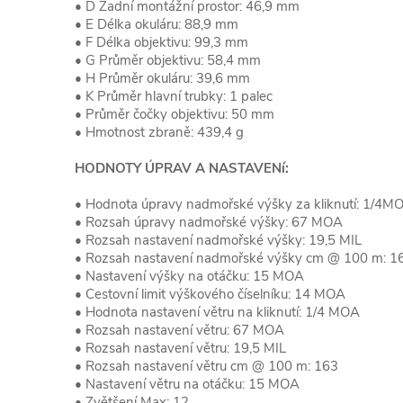
• D Zadní montážní prostor: 46,9 mm
• E Délka okuláru: 88,9 mm
• F Délka objektivu: 99,3 mm
• G Průměr objektivu: 58,4 mm
• H Průměr okuláru: 39,6 mm
• K Průměr hlavní trubky: 1 palec
• Průměr čočky objektivu: 50 mm
• Hmotnost zbraně: 439,4 g
HODNOTY ÚPRAV A NASTAVENí:
• Hodnota úpravy nadmořské výšky za kliknutí: 1/4M
• Rozsah úpravy nadmořské výšky: 67 MOA
• Rozsah nastavení nadmořské výšky: 19,5 MIL
• Rozsah nastavení nadmořské výšky cm @ 100 m: 1
• Nastavení výšky na otáčku: 15 MOA
• Cestovní limit výškového číselníku: 14 MOA
• Hodnota nastavení větru na kliknutí: 1/4 MOA
• Rozsah nastavení větru: 67 MOA
• Rozsah nastavení větru: 19,5 MIL
• Rozsah nastavení větru cm @ 100 m: 163
• Nastavení větru na otáčku: 15 MOA
• Zvětšení Max: 12