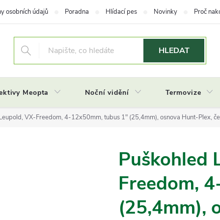
y osobních údajů
Poradna
Hlídací pes
Novinky
Proč nak
HLEDAT
ektivy Meopta
Noční vidění
Termovize
Leupold, VX-Freedom, 4-12x50mm, tubus 1" (25,4mm), osnova Hunt-Plex, če
Puškohled 
Freedom, 4
(25,4mm), 