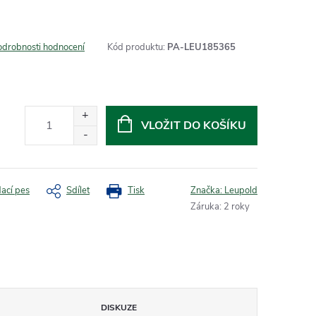
odrobnosti hodnocení
Kód produktu:
PA-LEU185365
VLOŽIT DO KOŠÍKU
dací pes
Sdílet
Tisk
Značka:
Leupold
Záruka
:
2 roky
DISKUZE