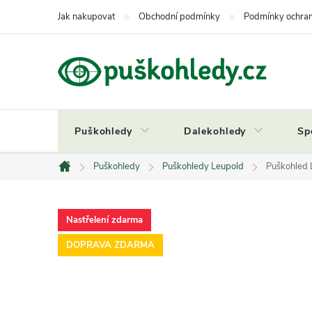
Přejít
Jak nakupovat
Obchodní podmínky
Podmínky ochran
na
obsah
Puškohledy
Dalekohledy
Sp
Puškohledy
Puškohledy Leupold
Puškohled 
Domů
Nastřelení zdarma
DOPRAVA ZDARMA