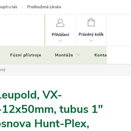
oupit u nás
Prodloužená záruka
NÁKUPNÍ
KOŠÍK
Prázdný košík
Přihlášení
Fúzní přístroje
Montáže
Kontakty
Č
rný
Leupold, VX-
-12x50mm, tubus 1"
osnova Hunt-Plex,