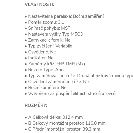
VLASTNOSTI:
• Nastavitelná paralaxa: Boční zaměření
• Poměr zoomu: 3:1
• Snímač pohybu: MST
• Nastavení výšky Typ M5C3
• Zamykací ciferník: Ne
• Typ zvětšení: Variabilní
• Osvětlené: Ne
• Indikátor: Ne
• Záměrný kříž: FFP TMR (Mk)
• Rezero Type: Ano
• Typ zaměřovacího kříže: Druhá ohnisková rovina typu
• Osvětlení záměrného kříže: Ne
• Boční zaměření: Ne
• Vytvořeno za přispění elitních střelců a lovců
ROZMĚRY:
• A Celková délka: 312,4 mm
• B Celkový montážní prostor: 116,8 mm
• C Přední montážní prostor: 39,3 mm