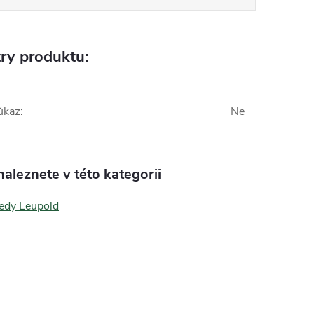
ry produktu:
ůkaz
:
Ne
aleznete v této kategorii
edy Leupold