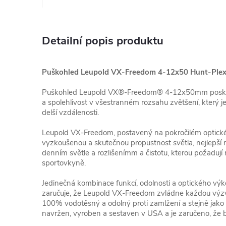
Detailní popis produktu
Puškohled Leupold VX-Freedom 4-12x50 Hunt-Ple
Puškohled Leupold VX®-Freedom® 4-12x50mm poskyt
a spolehlivost v všestranném rozsahu zvětšení, který je 
delší vzdálenosti.
Leupold VX-Freedom, postavený na pokročilém optick
vyzkoušenou a skutečnou propustnost světla, nejlepší r
denním světle a rozlišenímm a čistotu, kterou požadují 
sportovkyně.
Jedinečná kombinace funkcí, odolnosti a optického výk
zaručuje, že Leupold VX-Freedom zvládne každou výzvu
100% vodotěsný a odolný proti zamlžení a stejně jak
navržen, vyroben a sestaven v USA a je zaručeno, že b