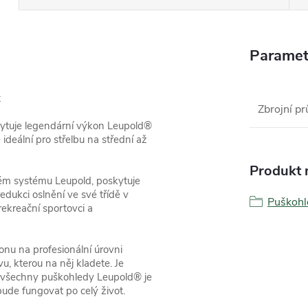
Paramet
x
Zbrojní pr
uje legendární výkon Leupold®
ideální pro střelbu na střední až
Produkt n
ém systému Leupold, poskytuje
edukci oslnění ve své třídě v
Puškohl
rekreační sportovci a
onu na profesionální úrovni
, kterou na něj kladete. Je
o všechny puškohledy Leupold® je
ude fungovat po celý život.